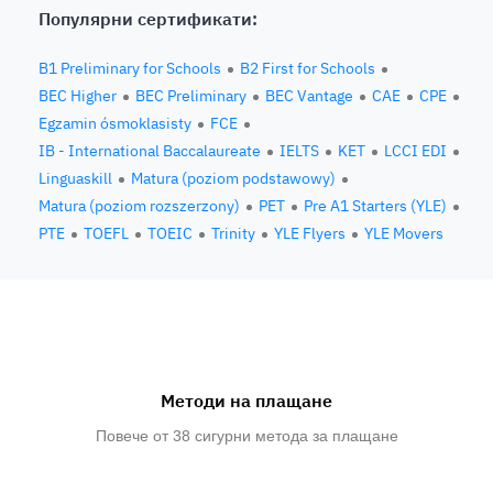
Популярни сертификати:
B1 Preliminary for Schools
B2 First for Schools
BEC Higher
BEC Preliminary
BEC Vantage
CAE
CPE
Egzamin ósmoklasisty
FCE
IB - International Baccalaureate
IELTS
KET
LCCI EDI
Linguaskill
Matura (poziom podstawowy)
Matura (poziom rozszerzony)
PET
Pre A1 Starters (YLE)
PTE
TOEFL
TOEIC
Trinity
YLE Flyers
YLE Movers
Методи на плащане
Повече от 38 сигурни метода за плащане