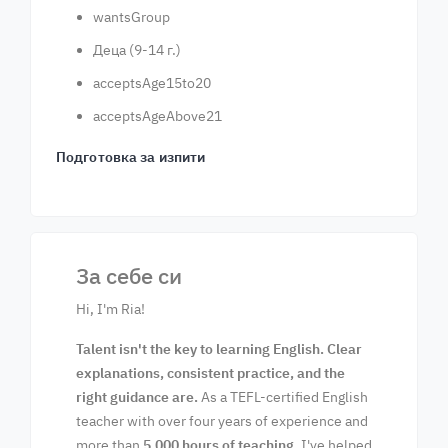
wantsGroup
Деца (9-14 г.)
acceptsAge15to20
acceptsAgeAbove21
Подготовка за изпити
За себе си
Hi, I'm Ria!
Talent isn't the key to learning English. Clear
explanations, consistent practice, and the
right guidance are.
As a TEFL-certified English
teacher with over four years of experience and
more than
5,000 hours of teaching
, I've helped