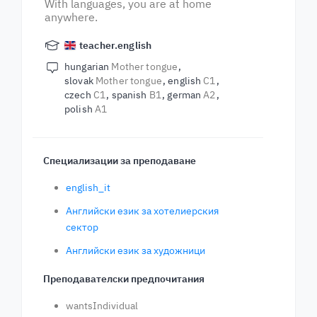
With languages, you are at home
anywhere.
teacher.english
hungarian
Mother tongue
slovak
Mother tongue
english
C1
czech
C1
spanish
B1
german
A2
polish
A1
Специализации за преподаване
english_it
Английски език за хотелиерския
сектор
Английски език за художници
Преподавателски предпочитания
wantsIndividual