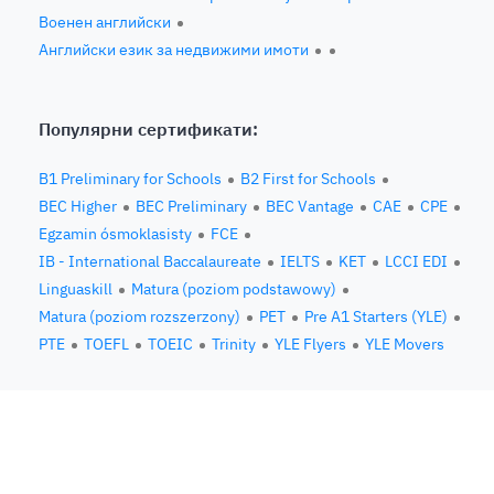
Военен английски
Английски език за недвижими имоти
Популярни сертификати:
B1 Preliminary for Schools
B2 First for Schools
BEC Higher
BEC Preliminary
BEC Vantage
CAE
CPE
Egzamin ósmoklasisty
FCE
IB - International Baccalaureate
IELTS
KET
LCCI EDI
Linguaskill
Matura (poziom podstawowy)
Matura (poziom rozszerzony)
PET
Pre A1 Starters (YLE)
PTE
TOEFL
TOEIC
Trinity
YLE Flyers
YLE Movers