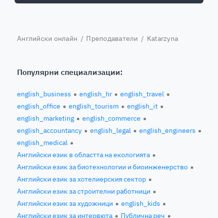
Английски онлайн
/
Преподаватели
/ Katarzyna
Популярни специализации:
english_business
english_hr
english_travel
english_office
english_tourism
english_it
english_marketing
english_commerce
english_accountancy
english_legal
english_engineers
english_medical
Английски език в областта на екологията
Английски език за биотехнологии и биоинженерство
Английски език за хотелиерския сектор
Английски език за строителни работници
Английски език за художници
english_kids
Английски език за интервюта
Публична реч