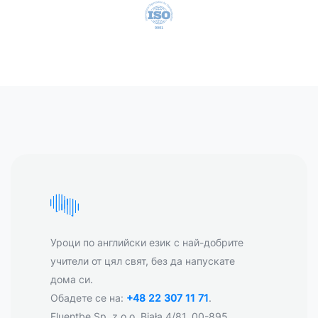
Уроци по английски език с най-добрите
учители от цял свят, без да напускате
дома си.
Обадете се на:
+48 22 307 11 71
.
Fluentbe Sp. z o.o. Biała 4/81, 00-895