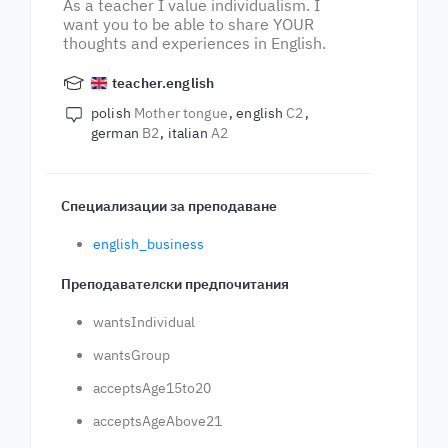
As a teacher I value individualism. I
want you to be able to share YOUR
thoughts and experiences in English.
teacher.english
polish
Mother tongue
english
C2
german
B2
italian
A2
Специализации за преподаване
english_business
Преподавателски предпочитания
wantsIndividual
wantsGroup
acceptsAge15to20
acceptsAgeAbove21