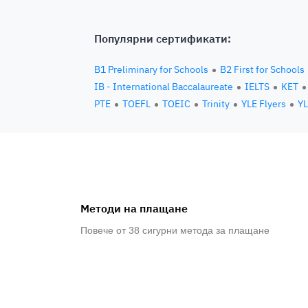
Популярни сертификати:
B1 Preliminary for Schools
B2 First for Schools
IB - International Baccalaureate
IELTS
KET
PTE
TOEFL
TOEIC
Trinity
YLE Flyers
YL
Методи на плащане
Повече от 38 сигурни метода за плащане