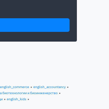
english_commerce
english_accountancy
за биотехнологии и биоинженерство
ци
english_kids