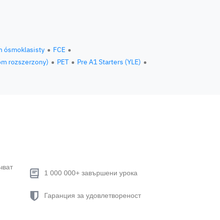
n ósmoklasisty
FCE
om rozszerzony)
PET
Pre A1 Starters (YLE)
чват
1 000 000+ завършени урока
Гаранция за удовлетвореност