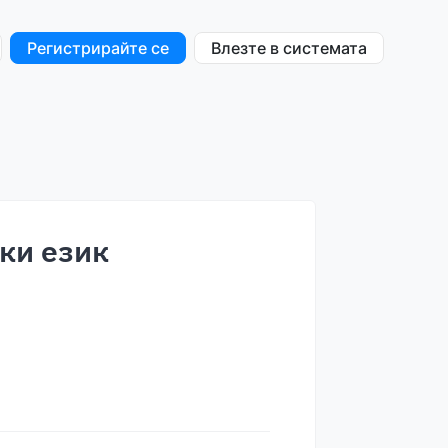
Регистрирайте се
Влезте в системата
ски език