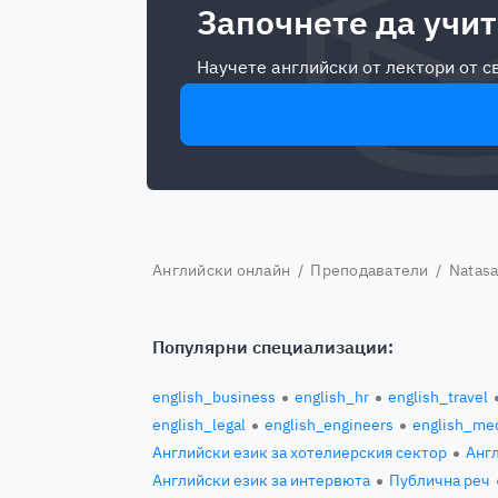
Започнете да учит
Научете английски от лектори от 
Английски онлайн
/
Преподаватели
/ Natas
Популярни специализации:
english_business
english_hr
english_travel
english_legal
english_engineers
english_med
Английски език за хотелиерския сектор
Англ
Английски език за интервюта
Публична реч