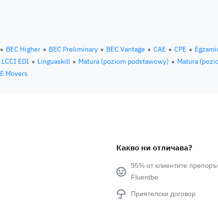
BEC Higher
BEC Preliminary
BEC Vantage
CAE
CPE
Egzami
LCCI EDI
Linguaskill
Matura (poziom podstawowy)
Matura (pozi
E Movers
Какво ни отличава?
95% от клиентите препоръ
Fluentbe
Приятелски договор