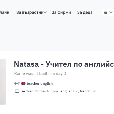
лайн
За възрастни
За фирми
За деца
Natasa
- Учител по англий
Rome wasn't built in a day :)
teacher.english
serbian
Mother tongue
english
C2
french
B2