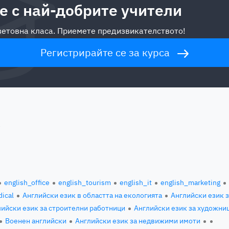
е с най-добрите учители
световна класа. Приемете предизвикателството!
Регистрирайте се за курса
a
english_office
english_tourism
english_it
english_marketing
ical
Английски език в областта на екологията
Английски език 
ийски език за строителни работници
Английски език за художни
Военен английски
Английски език за недвижими имоти