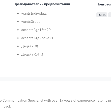
Преподавателски предпочитания
Подгото
wantsIndividual
TOEIC
I
wantsGroup
acceptsAge15to20
acceptsAgeAbove21
Деца (7-8)
Деца (9-14 г.)
te Communication Specialist with over 17 years of experience helping p
impact.