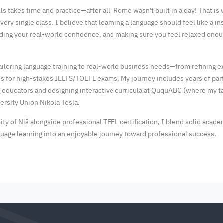
s takes time and practice—after all, Rome wasn't built in a day! That is 
ry single class. I believe that learning a language should feel like a in
ilding your real-world confidence, and making sure you feel relaxed eno
tailoring language training to real-world business needs—from refining 
s for high-stakes IELTS/TOEFL exams. My journey includes years of part
educators and designing interactive curricula at QuquABC (where my t
ersity Union Nikola Tesla.
ity of Niš alongside professional TEFL certification, I blend solid aca
guage learning into an enjoyable journey toward professional success.