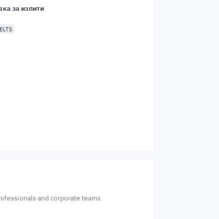
вка за изпити
ELTS
rofessionals and corporate teams