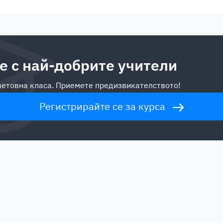
е с най-добрите учители
световна класа. Приемете предизвикателството!
Регистрирайте се за курса