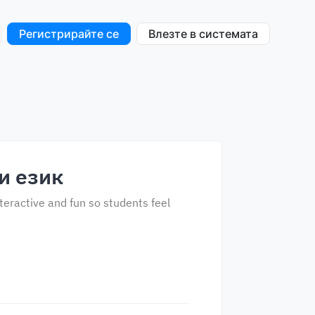
Регистрирайте се
Влезте в системата
и език
nteractive and fun so students feel