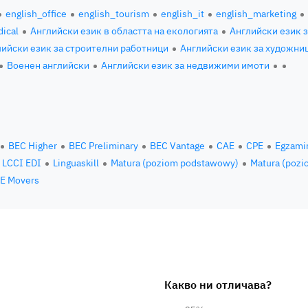
english_office
english_tourism
english_it
english_marketing
ical
Английски език в областта на екологията
Английски език 
ийски език за строителни работници
Английски език за художни
Военен английски
Английски език за недвижими имоти
BEC Higher
BEC Preliminary
BEC Vantage
CAE
CPE
Egzami
LCCI EDI
Linguaskill
Matura (poziom podstawowy)
Matura (pozi
E Movers
Какво ни отличава?