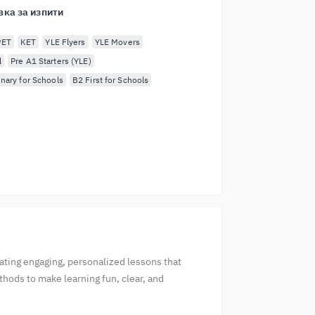
вка за изпити
PET
KET
YLE Flyers
YLE Movers
l
Pre A1 Starters (YLE)
inary for Schools
B2 First for Schools
reating engaging, personalized lessons that
thods to make learning fun, clear, and