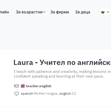
лайн
За възрастни
За фирми
За деца
Laura
- Учител по английск
I teach with patience and creativity, making lessons i
confident speaking and learning at their own pace.
teacher.english
spanish
Mother tongue
english
C2