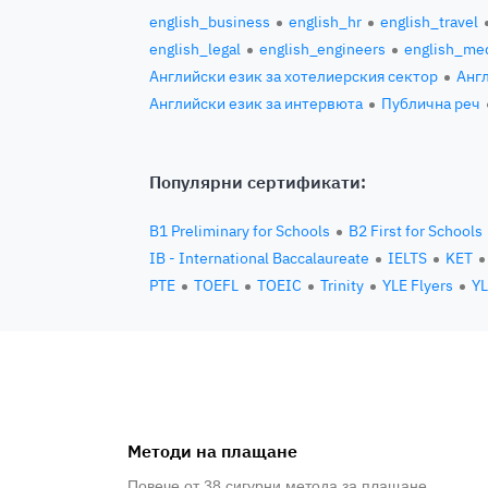
english_business
english_hr
english_travel
english_legal
english_engineers
english_med
Английски език за хотелиерския сектор
Англ
Английски език за интервюта
Публична реч
Популярни сертификати:
B1 Preliminary for Schools
B2 First for Schools
IB - International Baccalaureate
IELTS
KET
PTE
TOEFL
TOEIC
Trinity
YLE Flyers
YL
Методи на плащане
Повече от 38 сигурни метода за плащане