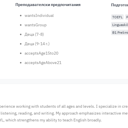
Преподавателски предпочитания
Подгото
wantsIndividual
TOEFL
wantsGroup
Linguaskil
B1 Prelim
Деца (7-8)
Деца (9-14 г.)
acceptsAge15to20
acceptsAgeAbove21
xperience working with students of all ages and levels. I specialize in c
 listening, reading, and writing. My approach emphasizes interactive me
EYL, which strengthens my ability to teach English broadly.