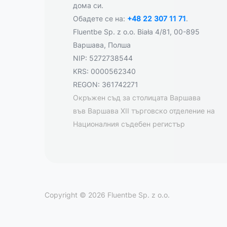
дома си.
Обадете се на:
+48 22 307 11 71
.
Fluentbe Sp. z o.o. Biała 4/81, 00-895
Варшава, Полша
NIP: 5272738544
KRS: 0000562340
REGON: 361742271
Окръжен съд за столицата Варшава
във Варшава XII търговско отделение на
Националния съдебен регистър
Copyright © 2026 Fluentbe Sp. z o.o.