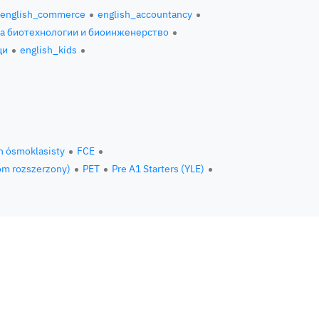
english_commerce
english_accountancy
за биотехнологии и биоинженерство
ци
english_kids
n ósmoklasisty
FCE
om rozszerzony)
PET
Pre A1 Starters (YLE)