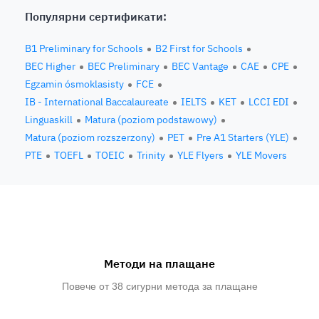
Популярни сертификати:
B1 Preliminary for Schools
B2 First for Schools
BEC Higher
BEC Preliminary
BEC Vantage
CAE
CPE
Egzamin ósmoklasisty
FCE
IB - International Baccalaureate
IELTS
KET
LCCI EDI
Linguaskill
Matura (poziom podstawowy)
Matura (poziom rozszerzony)
PET
Pre A1 Starters (YLE)
PTE
TOEFL
TOEIC
Trinity
YLE Flyers
YLE Movers
Методи на плащане
Повече от 38 сигурни метода за плащане