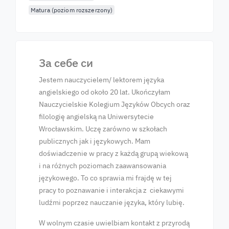
Matura (poziom rozszerzony)
За себе си
Jestem nauczycielem/ lektorem języka
angielskiego od około 20 lat. Ukończyłam
Nauczycielskie Kolegium Języków Obcych oraz
filologię angielską na Uniwersytecie
Wrocławskim. Uczę zarówno w szkołach
publicznych jak i językowych. Mam
doświadczenie w pracy z każdą grupą wiekową
i na różnych poziomach zaawansowania
językowego. To co sprawia mi frajdę w tej
pracy to poznawanie i interakcja z ciekawymi
ludźmi poprzez nauczanie języka, który lubię.
W wolnym czasie uwielbiam kontakt z przyrodą