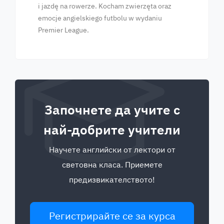
i jazdę na rowerze. Kocham zwierzęta oraz
emocje angielskiego futbolu w wydaniu
Premier League.
Започнете да учите с
най-добрите учители
Научете английски от лектори от
световна класа. Приемете
предизвикателството!
Регистрирайте се за курса