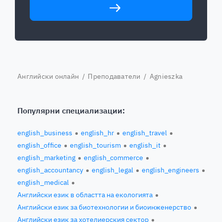
Английски онлайн
/
Преподаватели
/ Agnieszka
Популярни специализации:
english_business
english_hr
english_travel
english_office
english_tourism
english_it
english_marketing
english_commerce
english_accountancy
english_legal
english_engineers
english_medical
Английски език в областта на екологията
Английски език за биотехнологии и биоинженерство
Английски език за хотелиерския сектор