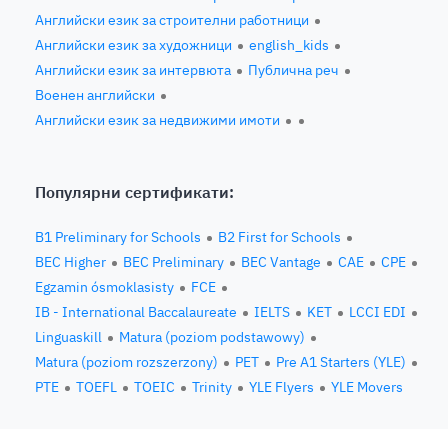
Английски език за строителни работници
Английски език за художници
english_kids
Английски език за интервюта
Публична реч
Военен английски
Английски език за недвижими имоти
Популярни сертификати:
B1 Preliminary for Schools
B2 First for Schools
BEC Higher
BEC Preliminary
BEC Vantage
CAE
CPE
Egzamin ósmoklasisty
FCE
IB - International Baccalaureate
IELTS
KET
LCCI EDI
Linguaskill
Matura (poziom podstawowy)
Matura (poziom rozszerzony)
PET
Pre A1 Starters (YLE)
PTE
TOEFL
TOEIC
Trinity
YLE Flyers
YLE Movers