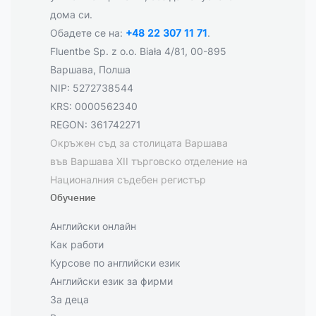
дома си.
Обадете се на:
+48 22 307 11 71
.
Fluentbe Sp. z o.o. Biała 4/81, 00-895
Варшава, Полша
NIP: 5272738544
KRS: 0000562340
REGON: 361742271
Окръжен съд за столицата Варшава
във Варшава XII търговско отделение на
Националния съдебен регистър
Обучение
Английски онлайн
Как работи
Курсове по английски език
Английски език за фирми
За деца