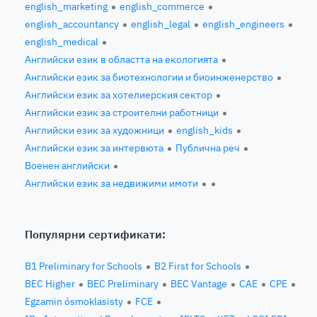
english_marketing
english_commerce
english_accountancy
english_legal
english_engineers
english_medical
Английски език в областта на екологията
Английски език за биотехнологии и биоинженерство
Английски език за хотелиерския сектор
Английски език за строителни работници
Английски език за художници
english_kids
Английски език за интервюта
Публична реч
Военен английски
Английски език за недвижими имоти
Популярни сертификати:
B1 Preliminary for Schools
B2 First for Schools
BEC Higher
BEC Preliminary
BEC Vantage
CAE
CPE
Egzamin ósmoklasisty
FCE