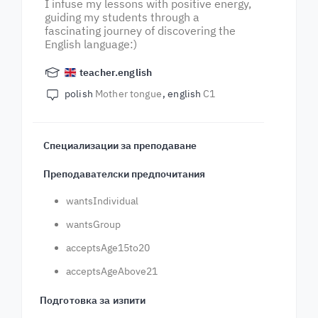
I infuse my lessons with positive energy,
guiding my students through a
fascinating journey of discovering the
English language:)
teacher.english
polish
Mother tongue
english
C1
Специализации за преподаване
Преподавателски предпочитания
wantsIndividual
wantsGroup
acceptsAge15to20
acceptsAgeAbove21
Подготовка за изпити