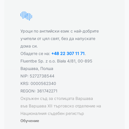
Уроци по английски език с най-добрите
учители от цял свят, без да напускате
дома си.
Обадете се на:
+48 22 307 11 71
.
Fluentbe Sp. z o.o. Biała 4/81, 00-895
Варшава, Полша
NIP: 5272738544
KRS: 0000562340
REGON: 361742271
Окръжен съд за столицата Варшава
във Варшава XII търговско отделение на
Националния съдебен регистър
Обучение