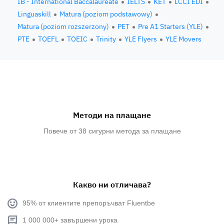
IB - International Baccalaureate
IELTS
KET
LCCI EDI
Linguaskill
Matura (poziom podstawowy)
Matura (poziom rozszerzony)
PET
Pre A1 Starters (YLE)
PTE
TOEFL
TOEIC
Trinity
YLE Flyers
YLE Movers
Методи на плащане
Повече от 38 сигурни метода за плащане
Какво ни отличава?
95% от клиентите препоръчват Fluentbe
1 000 000+ завършени урока