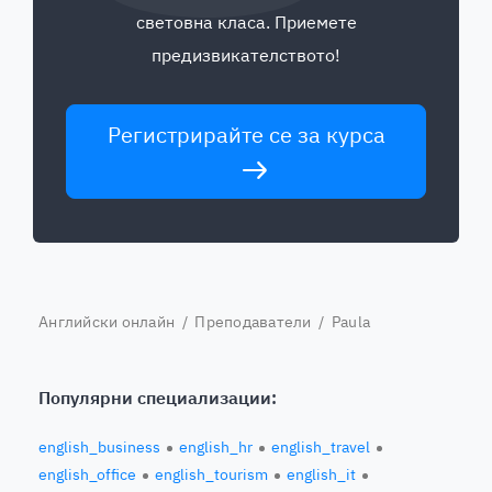
световна класа. Приемете
предизвикателството!
Регистрирайте се за курса
Английски онлайн
/
Преподаватели
/ Paula
Популярни специализации:
english_business
english_hr
english_travel
english_office
english_tourism
english_it