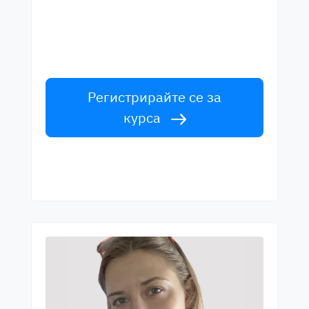
Научете английски от лектори от
световна класа. Приемете
предизвикателството!
Регистрирайте се за
курса