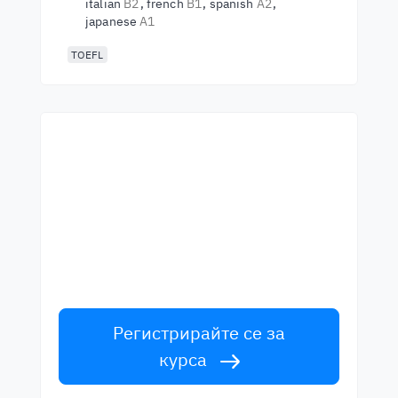
italian
B2
french
B1
spanish
A2
japanese
A1
TOEFL
Започнете да учите с
най-добрите учители
Научете английски от лектори от
световна класа. Приемете
предизвикателството!
Регистрирайте се за
курса