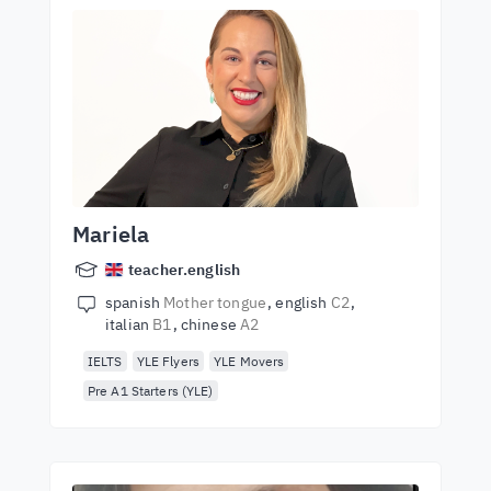
Mariela
teacher.english
spanish
Mother tongue
english
C2
italian
B1
chinese
A2
IELTS
YLE Flyers
YLE Movers
Pre A1 Starters (YLE)