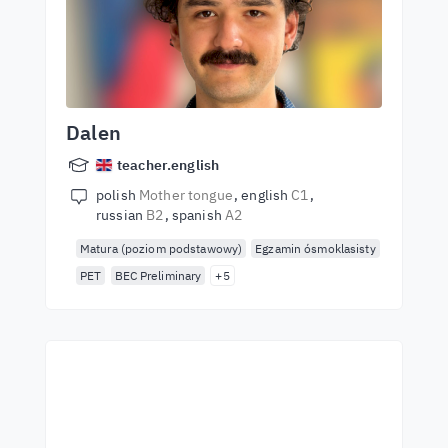
Dalen
teacher.english
polish
Mother tongue
english
C1
russian
B2
spanish
A2
Matura (poziom podstawowy)
Egzamin ósmoklasisty
PET
BEC Preliminary
+5
Започнете да учите с
най-добрите учители