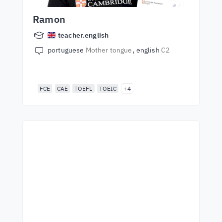
Ramon
teacher.english
portuguese
Mother tongue
english
C2
FCE
CAE
TOEFL
TOEIC
+4
Започнете да учите с
най-добрите учители
Научете английски от лектори от
световна класа. Приемете
предизвикателството!