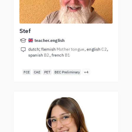
Stef
teacher.english
dutch; flemish
Mother tongue
english
C2
spanish
B2
french
B1
FCE
CAE
PET
BEC Preliminary
+4