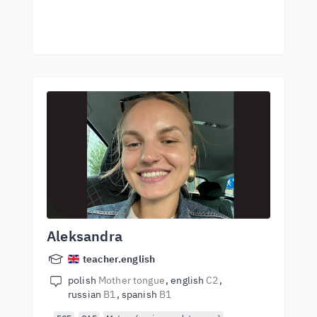
Aleksandra
teacher.english
polish
Mother tongue
english
C2
russian
B1
spanish
B1