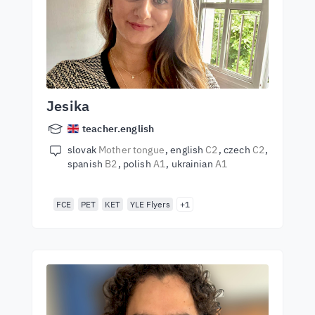
Jesika
teacher.english
slovak
Mother tongue
english
C2
czech
C2
spanish
B2
polish
A1
ukrainian
A1
FCE
PET
KET
YLE Flyers
+1