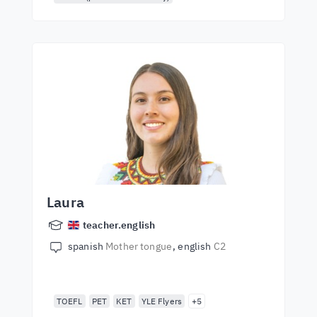
Laura
teacher.english
spanish
Mother tongue
english
C2
TOEFL
PET
KET
YLE Flyers
+5