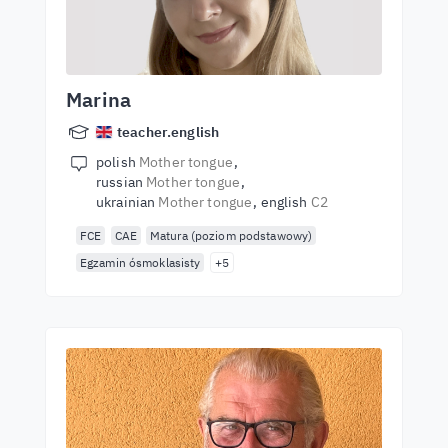
Marina
teacher.english
polish
Mother tongue
russian
Mother tongue
ukrainian
Mother tongue
english
C2
FCE
CAE
Matura (poziom podstawowy)
Egzamin ósmoklasisty
+5