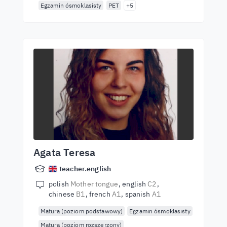
Egzamin ósmoklasisty
PET
+5
Agata Teresa
teacher.english
polish
Mother tongue
english
C2
chinese
B1
french
A1
spanish
A1
Matura (poziom podstawowy)
Egzamin ósmoklasisty
Matura (poziom rozszerzony)