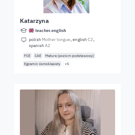
Katarzyna
teacher.english
polish
Mother tongue
english
C2
spanish
A2
FCE
CAE
Matura (poziom podstawowy)
Egzamin ósmoklasisty
+5