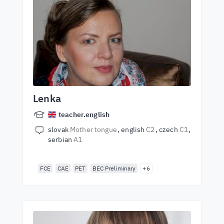
Lenka
teacher.english
slovak
Mother tongue
english
C2
czech
C1
serbian
A1
FCE
CAE
PET
BEC Preliminary
+6