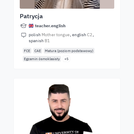
Patrycja
teacher.english
polish
Mother tongue
english
C2
spanish
B1
FCE
CAE
Matura (poziom podstawowy)
Egzamin ósmoklasisty
+5