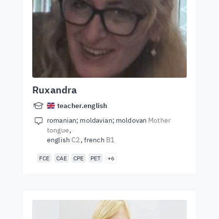
Ruxandra
teacher.english
romanian; moldavian; moldovan
Mother
tongue
english
C2
french
B1
FCE
CAE
CPE
PET
+6