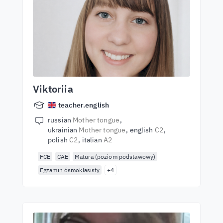
Viktoriia
teacher.english
russian
Mother tongue
ukrainian
Mother tongue
english
C2
polish
C2
italian
A2
FCE
CAE
Matura (poziom podstawowy)
Egzamin ósmoklasisty
+4