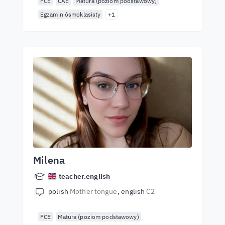
FCE
CAE
Matura (poziom podstawowy)
Egzamin ósmoklasisty
+1
Milena
teacher.english
polish
Mother tongue
english
C2
FCE
Matura (poziom podstawowy)