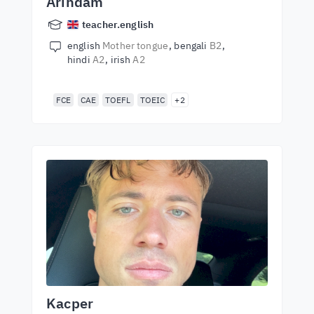
Arindam
teacher.english
english
Mother tongue
bengali
B2
hindi
A2
irish
A2
FCE
CAE
TOEFL
TOEIC
+2
Kacper