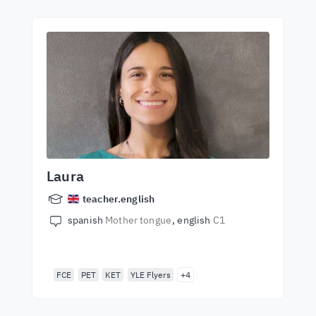
Laura
teacher.english
spanish
Mother tongue
english
C1
FCE
PET
KET
YLE Flyers
+4