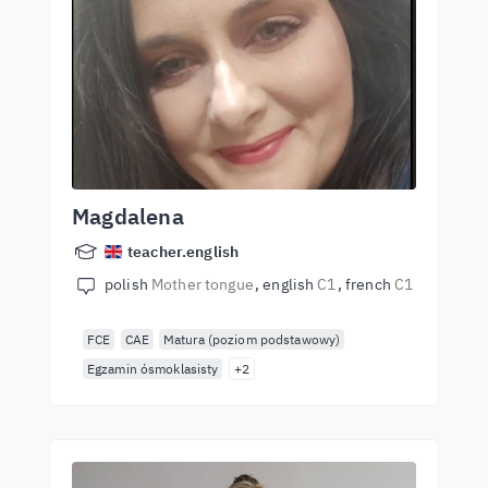
Magdalena
teacher.english
polish
Mother tongue
english
C1
french
C1
FCE
CAE
Matura (poziom podstawowy)
Egzamin ósmoklasisty
+2