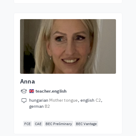
Anna
teacher.english
hungarian
Mother tongue
english
C2
german
B2
FCE
CAE
BEC Preliminary
BEC Vantage