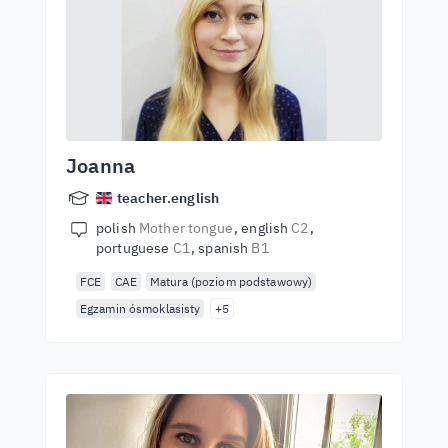
Joanna
teacher.english
polish
Mother tongue
english
C2
portuguese
C1
spanish
B1
FCE
CAE
Matura (poziom podstawowy)
Egzamin ósmoklasisty
+5