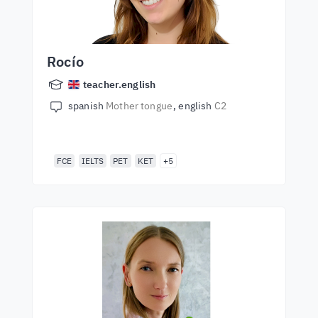
Rocío
teacher.english
spanish
Mother tongue
english
C2
FCE
IELTS
PET
KET
+5