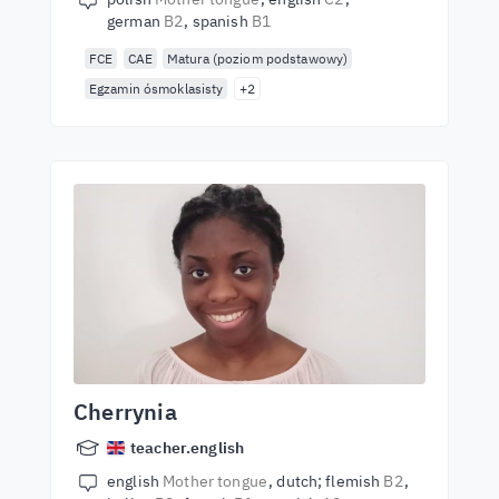
german
B2
spanish
B1
FCE
CAE
Matura (poziom podstawowy)
Egzamin ósmoklasisty
+2
Cherrynia
teacher.english
english
Mother tongue
dutch; flemish
B2