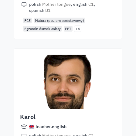
polish
Mother tongue
english
C1
spanish
B1
FCE
Matura (poziom podstawowy)
Egzamin ósmoklasisty
PET
+4
Karol
teacher.english
polish
Mother tongue
english
C2