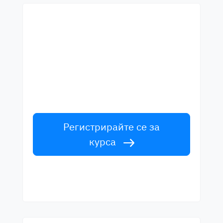
Започнете да учите с
най-добрите учители
Научете английски от лектори от
световна класа. Приемете
предизвикателството!
Регистрирайте се за
курса