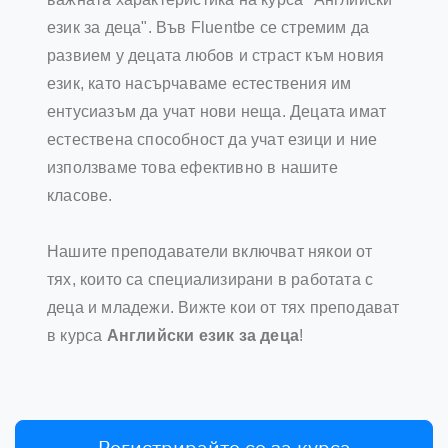
език за деца". Във Fluentbe се стремим да
развием у децата любов и страст към новия
език, като насърчаваме естествения им
ентусиазъм да учат нови неща. Децата имат
естествена способност да учат езици и ние
използваме това ефективно в нашите
класове.
Нашите преподаватели включват някои от
тях, които са специализирани в работата с
деца и младежи. Вижте кои от тях преподават
в курса
Английски език за деца
!
Регистрирайте се за курса