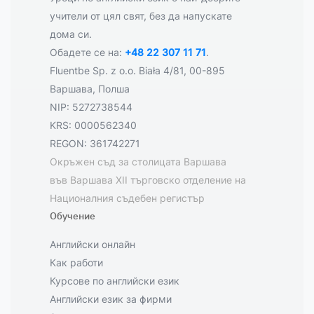
учители от цял свят, без да напускате
дома си.
Обадете се на:
+48 22 307 11 71
.
Fluentbe Sp. z o.o. Biała 4/81, 00-895
Варшава, Полша
NIP: 5272738544
KRS: 0000562340
REGON: 361742271
Окръжен съд за столицата Варшава
във Варшава XII търговско отделение на
Националния съдебен регистър
Обучение
Английски онлайн
Как работи
Курсове по английски език
Английски език за фирми