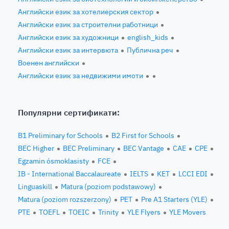
Английски език за хотелиерския сектор
Английски език за строителни работници
Английски език за художници
english_kids
Английски език за интервюта
Публична реч
Военен английски
Английски език за недвижими имоти
Популярни сертификати:
B1 Preliminary for Schools
B2 First for Schools
BEC Higher
BEC Preliminary
BEC Vantage
CAE
CPE
Egzamin ósmoklasisty
FCE
IB - International Baccalaureate
IELTS
KET
LCCI EDI
Linguaskill
Matura (poziom podstawowy)
Matura (poziom rozszerzony)
PET
Pre A1 Starters (YLE)
PTE
TOEFL
TOEIC
Trinity
YLE Flyers
YLE Movers