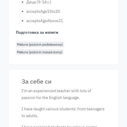
Деца (9-14 г.)
acceptsAge15to20
acceptsAgeAbove21
Подготовка за изпити
Matura (poziom podstawowy)
Matura (poziom rozszerzony)
За себе си
I'm an experienced teacher with lots of
passion for the English language.
I have taught various students: from teenagers
to adults.