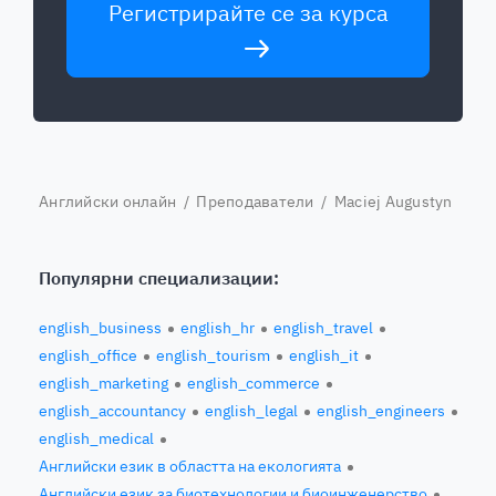
Регистрирайте се за курса
Английски онлайн
/
Преподаватели
/ Maciej Augustyn
Популярни специализации:
english_business
english_hr
english_travel
english_office
english_tourism
english_it
english_marketing
english_commerce
english_accountancy
english_legal
english_engineers
english_medical
Английски език в областта на екологията
Английски език за биотехнологии и биоинженерство