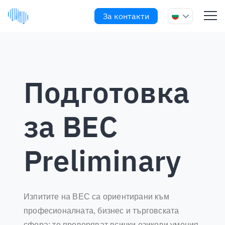
За контакти
Подготовка
за BEC
Preliminary
Изпитите на BEC са ориентирани към
професионалната, бизнес и търговската
сфера; те проверяват всички езикови умения