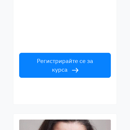
Започнете да учите с
най-добрите учители
Научете английски от лектори от
световна класа. Приемете
предизвикателството!
Регистрирайте се за
курса