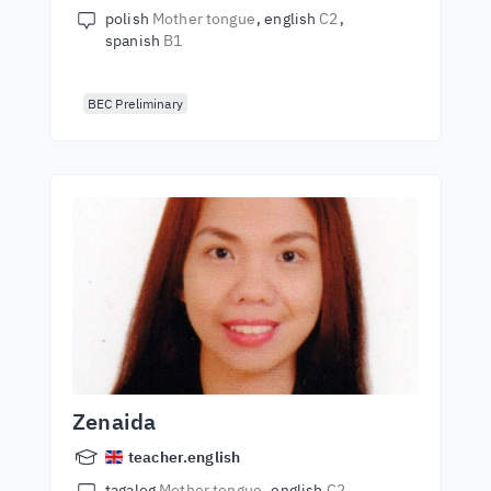
polish
Mother tongue
english
C2
spanish
B1
BEC Preliminary
Zenaida
teacher.english
tagalog
Mother tongue
english
C2