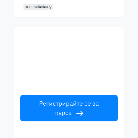
BEC Preliminary
Започнете да учите с
най-добрите учители
Научете английски от лектори от
световна класа. Приемете
предизвикателството!
Регистрирайте се за
курса