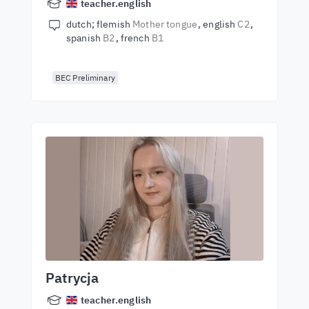
teacher.english
dutch; flemish
Mother tongue
english
C2
spanish
B2
french
B1
BEC Preliminary
Patrycja
teacher.english