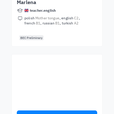
Marlena
teacher.english
polish
Mother tongue
english
C2
french
B1
russian
B1
turkish
A2
BEC Preliminary
Започнете да учите с
най-добрите учители
Научете английски от лектори от
световна класа. Приемете
предизвикателството!