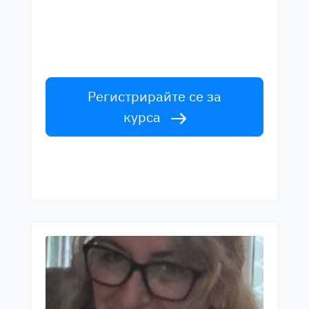
Научете английски от лектори от
световна класа. Приемете
предизвикателството!
Регистрирайте се за
курса