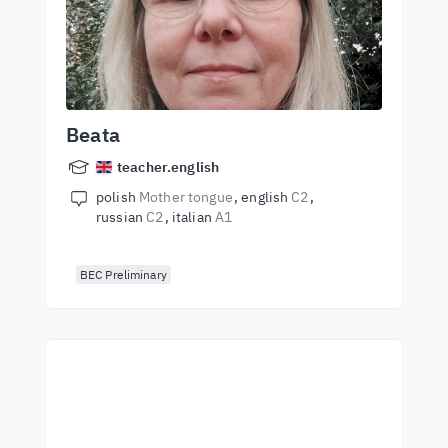
Beata
teacher.english
polish
Mother tongue
english
C2
russian
C2
italian
A1
BEC Preliminary
Започнете да учите с
най-добрите учители