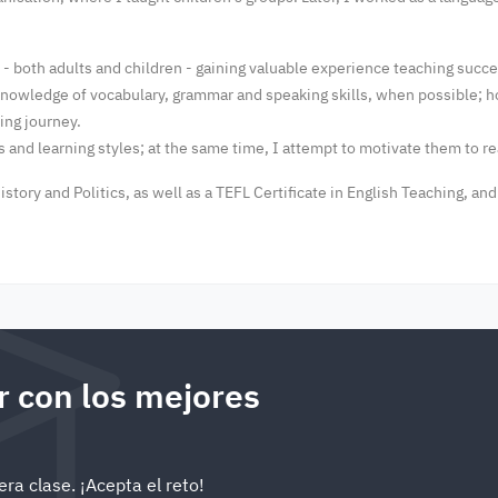
s - both adults and children - gaining valuable experience teaching succe
g knowledge of vocabulary, grammar and speaking skills, when possible; 
ning journey.
s and learning styles; at the same time, I attempt to motivate them to re
tory and Politics, as well as a TEFL Certificate in English Teaching, and
 con los mejores
ra clase. ¡Acepta el reto!