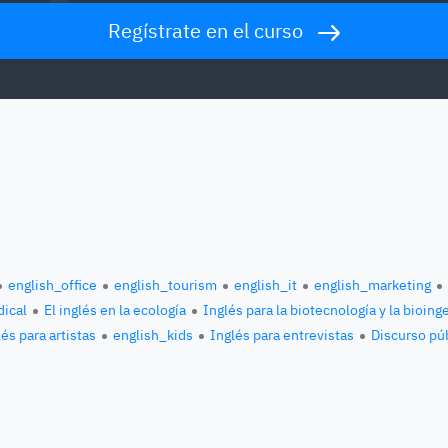
Regístrate en el curso
english_office
english_tourism
english_it
english_marketing
ical
El inglés en la ecología
Inglés para la biotecnología y la bioing
és para artistas
english_kids
Inglés para entrevistas
Discurso pú