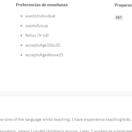
Preferencias de enseñanza
Preparac
wantsIndividual
PET
wantsGroup
Niños (9-14)
acceptsAge15to20
acceptsAgeAbove21
the love of the language while teaching. I have experience teaching kids,
nisation, where I taught children's groups. Later, I worked as a languag