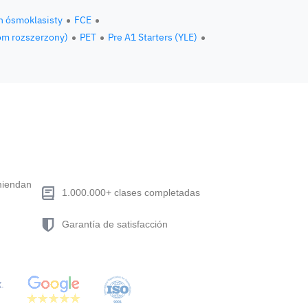
n ósmoklasisty
FCE
om rozszerzony)
PET
Pre A1 Starters (YLE)
miendan
1.000.000+ clases completadas
Garantía de satisfacción