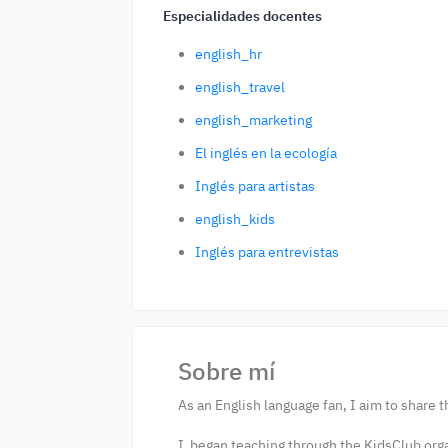
Especialidades docentes
english_hr
english_travel
english_marketing
El inglés en la ecología
Inglés para artistas
english_kids
Inglés para entrevistas
Sobre mí
As an English language fan, I aim to share 
I began teaching through the KidsClub orga