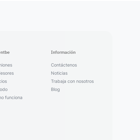
entbe
Información
niones
Contáctenos
fesores
Noticias
cios
Trabaja con nosotros
odo
Blog
o funciona