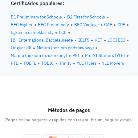
Certificados populares:
B1 Preliminary for Schools
B2 First for Schools
BEC Higher
BEC Preliminary
BEC Vantage
CAE
CPE
Egzamin ósmoklasisty
FCE
IB - International Baccalaureate
IELTS
KET
LCCI EDI
Linguaskill
Matura (poziom podstawowy)
Matura (poziom rozszerzony)
PET
Pre A1 Starters (YLE)
PTE
TOEFL
TOEIC
Trinity
YLE Flyers
YLE Movers
Métodos de pagos
Pagos online seguros y rápidos con tarjeta, bizum, sequra y mas.