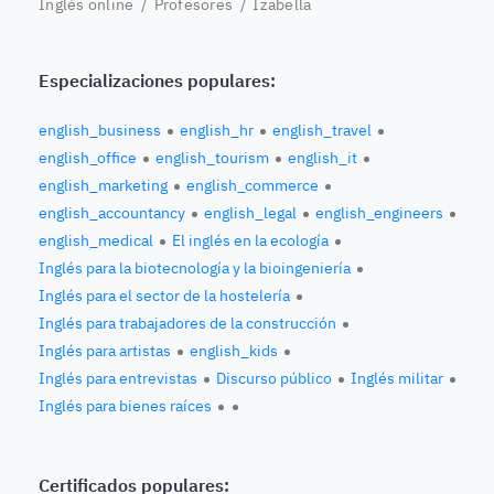
Inglés online
/
Profesores
/ Izabella
Especializaciones populares:
english_business
english_hr
english_travel
english_office
english_tourism
english_it
english_marketing
english_commerce
english_accountancy
english_legal
english_engineers
english_medical
El inglés en la ecología
Inglés para la biotecnología y la bioingeniería
Inglés para el sector de la hostelería
Inglés para trabajadores de la construcción
Inglés para artistas
english_kids
Inglés para entrevistas
Discurso público
Inglés militar
Inglés para bienes raíces
Certificados populares: