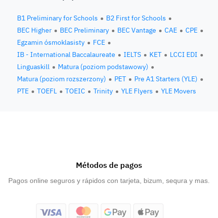
B1 Preliminary for Schools
B2 First for Schools
BEC Higher
BEC Preliminary
BEC Vantage
CAE
CPE
Egzamin ósmoklasisty
FCE
IB - International Baccalaureate
IELTS
KET
LCCI EDI
Linguaskill
Matura (poziom podstawowy)
Matura (poziom rozszerzony)
PET
Pre A1 Starters (YLE)
PTE
TOEFL
TOEIC
Trinity
YLE Flyers
YLE Movers
Métodos de pagos
Pagos online seguros y rápidos con tarjeta, bizum, sequra y mas.