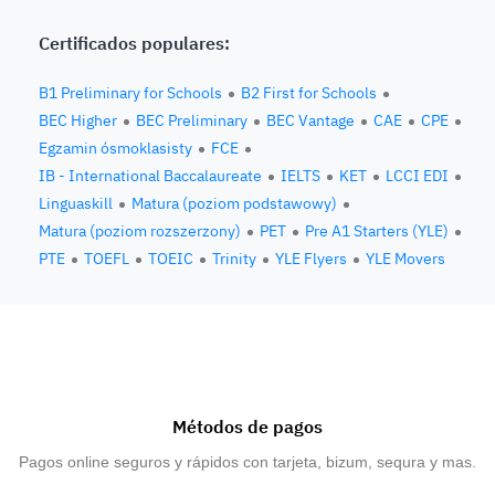
Certificados populares:
B1 Preliminary for Schools
B2 First for Schools
BEC Higher
BEC Preliminary
BEC Vantage
CAE
CPE
Egzamin ósmoklasisty
FCE
IB - International Baccalaureate
IELTS
KET
LCCI EDI
Linguaskill
Matura (poziom podstawowy)
Matura (poziom rozszerzony)
PET
Pre A1 Starters (YLE)
PTE
TOEFL
TOEIC
Trinity
YLE Flyers
YLE Movers
Métodos de pagos
Pagos online seguros y rápidos con tarjeta, bizum, sequra y mas.