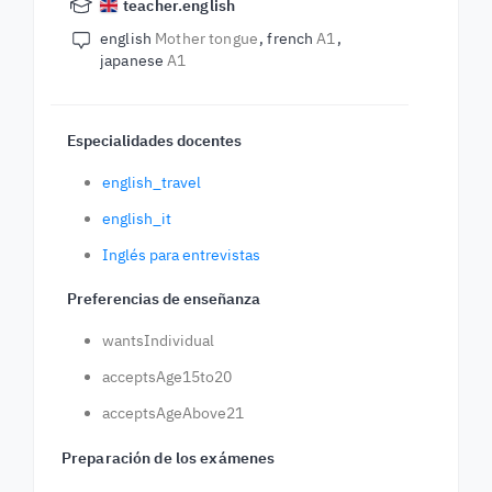
teacher.english
english
Mother tongue
french
A1
japanese
A1
Especialidades docentes
english_travel
english_it
Inglés para entrevistas
Preferencias de enseñanza
wantsIndividual
acceptsAge15to20
acceptsAgeAbove21
Preparación de los exámenes