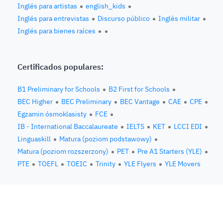
Inglés para artistas
english_kids
Inglés para entrevistas
Discurso público
Inglés militar
Inglés para bienes raíces
Certificados populares:
B1 Preliminary for Schools
B2 First for Schools
BEC Higher
BEC Preliminary
BEC Vantage
CAE
CPE
Egzamin ósmoklasisty
FCE
IB - International Baccalaureate
IELTS
KET
LCCI EDI
Linguaskill
Matura (poziom podstawowy)
Matura (poziom rozszerzony)
PET
Pre A1 Starters (YLE)
PTE
TOEFL
TOEIC
Trinity
YLE Flyers
YLE Movers