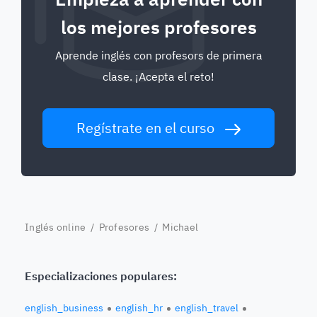
los mejores profesores
Aprende inglés con profesors de primera
clase. ¡Acepta el reto!
Regístrate en el curso
Inglés online
/
Profesores
/ Michael
Especializaciones populares:
english_business
english_hr
english_travel