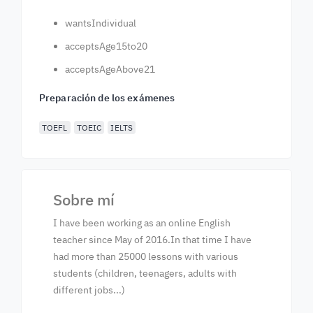
wantsIndividual
acceptsAge15to20
acceptsAgeAbove21
Preparación de los exámenes
TOEFL
TOEIC
IELTS
Sobre mí
I have been working as an online English
teacher since May of 2016.In that time I have
had more than 25000 lessons with various
students (children, teenagers, adults with
different jobs...)