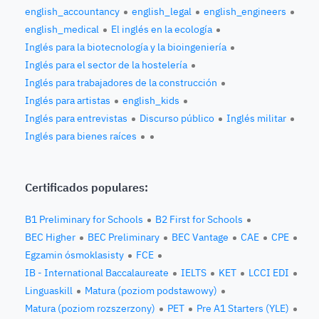
english_accountancy
english_legal
english_engineers
english_medical
El inglés en la ecología
Inglés para la biotecnología y la bioingeniería
Inglés para el sector de la hostelería
Inglés para trabajadores de la construcción
Inglés para artistas
english_kids
Inglés para entrevistas
Discurso público
Inglés militar
Inglés para bienes raíces
Certificados populares:
B1 Preliminary for Schools
B2 First for Schools
BEC Higher
BEC Preliminary
BEC Vantage
CAE
CPE
Egzamin ósmoklasisty
FCE
IB - International Baccalaureate
IELTS
KET
LCCI EDI
Linguaskill
Matura (poziom podstawowy)
Matura (poziom rozszerzony)
PET
Pre A1 Starters (YLE)