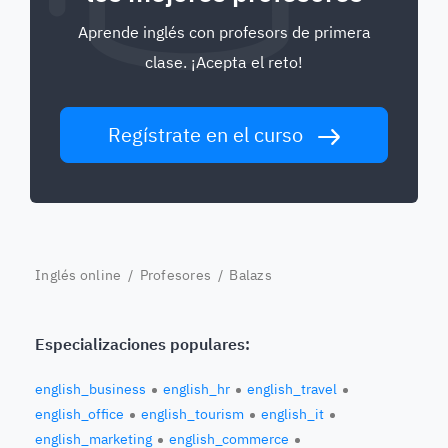
Aprende inglés con profesors de primera
clase. ¡Acepta el reto!
Regístrate en el curso
Inglés online
/
Profesores
/ Balazs
Especializaciones populares:
english_business
english_hr
english_travel
english_office
english_tourism
english_it
english_marketing
english_commerce