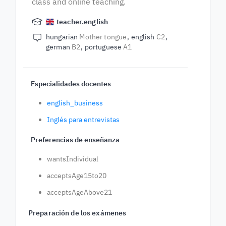
class and online teaching.
teacher.english
hungarian
Mother tongue
english
C2
german
B2
portuguese
A1
Especialidades docentes
english_business
Inglés para entrevistas
Preferencias de enseñanza
wantsIndividual
acceptsAge15to20
acceptsAgeAbove21
Preparación de los exámenes