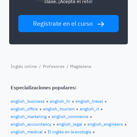
clase. ¡Acepta el reto!
Regístrate en el curso
Inglés online
/
Profesores
/ Magdalena
Especializaciones populares:
english_business
english_hr
english_travel
english_office
english_tourism
english_it
english_marketing
english_commerce
english_accountancy
english_legal
english_engineers
english_medical
El inglés en la ecología