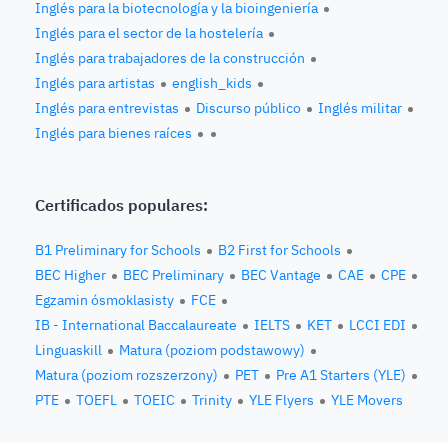
Inglés para la biotecnología y la bioingeniería
Inglés para el sector de la hostelería
Inglés para trabajadores de la construcción
Inglés para artistas
english_kids
Inglés para entrevistas
Discurso público
Inglés militar
Inglés para bienes raíces
Certificados populares:
B1 Preliminary for Schools
B2 First for Schools
BEC Higher
BEC Preliminary
BEC Vantage
CAE
CPE
Egzamin ósmoklasisty
FCE
IB - International Baccalaureate
IELTS
KET
LCCI EDI
Linguaskill
Matura (poziom podstawowy)
Matura (poziom rozszerzony)
PET
Pre A1 Starters (YLE)
PTE
TOEFL
TOEIC
Trinity
YLE Flyers
YLE Movers