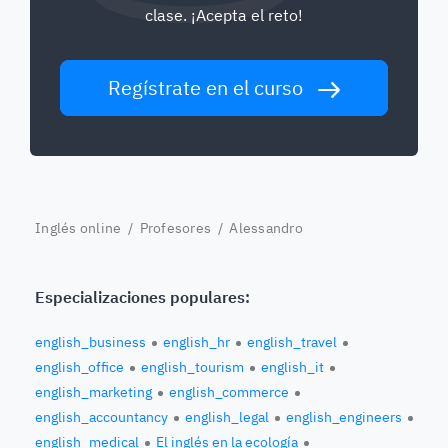
clase. ¡Acepta el reto!
Regístrate en el curso
Inglés online
/
Profesores
/ Alessandro
Especializaciones populares:
english_business
english_hr
english_travel
english_office
english_tourism
english_it
english_marketing
english_commerce
english_accountancy
english_legal
english_engineers
english_medical
El inglés en la ecología