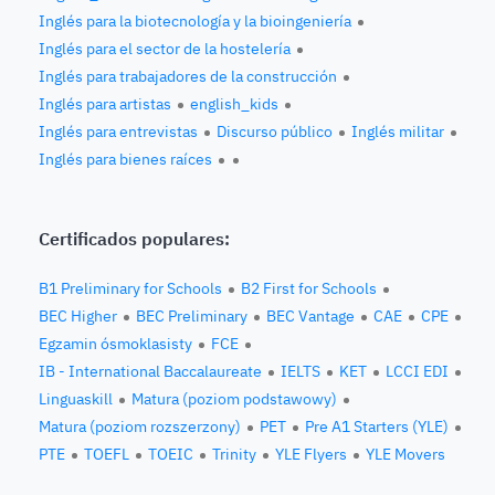
Inglés para la biotecnología y la bioingeniería
Inglés para el sector de la hostelería
Inglés para trabajadores de la construcción
Inglés para artistas
english_kids
Inglés para entrevistas
Discurso público
Inglés militar
Inglés para bienes raíces
Certificados populares:
B1 Preliminary for Schools
B2 First for Schools
BEC Higher
BEC Preliminary
BEC Vantage
CAE
CPE
Egzamin ósmoklasisty
FCE
IB - International Baccalaureate
IELTS
KET
LCCI EDI
Linguaskill
Matura (poziom podstawowy)
Matura (poziom rozszerzony)
PET
Pre A1 Starters (YLE)
PTE
TOEFL
TOEIC
Trinity
YLE Flyers
YLE Movers