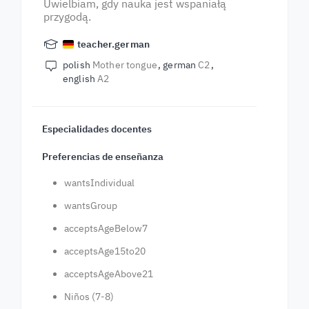
Uwielbiam, gdy nauka jest wspaniałą
przygodą.
teacher.german
polish
Mother tongue
german
C2
english
A2
Especialidades docentes
Preferencias de enseñanza
wantsIndividual
wantsGroup
acceptsAgeBelow7
acceptsAge15to20
acceptsAgeAbove21
Niños (7-8)