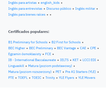
Inglés para artistas
english_kids
Inglés para entrevistas
Discurso público
Inglés militar
Inglés para bienes raíces
Certificados populares:
B1 Preliminary for Schools
B2 First for Schools
BEC Higher
BEC Preliminary
BEC Vantage
CAE
CPE
Egzamin ósmoklasisty
FCE
IB - International Baccalaureate
IELTS
KET
LCCI EDI
Linguaskill
Matura (poziom podstawowy)
Matura (poziom rozszerzony)
PET
Pre A1 Starters (YLE)
PTE
TOEFL
TOEIC
Trinity
YLE Flyers
YLE Movers