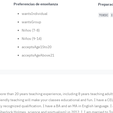
Preferencias de enseñanza
Preparac
wantsIndividual
TOEIC
I
wantsGroup
Niños (7-8)
Niños (9-14)
acceptsAge15to20
acceptsAgeAbove21
ore than 20 years teaching experience, including 8 years teaching adult
iendly teaching will make your classes educational and fun. I have a CELT
ly recognized qualification. I have a BA and an MA in English language. 
t Sherlock Holmes, science and spirtualism) in 2012. I I am married to 