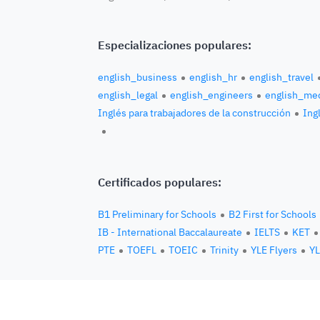
Especializaciones populares:
english_business
english_hr
english_travel
english_legal
english_engineers
english_med
Inglés para trabajadores de la construcción
Ingl
Certificados populares:
B1 Preliminary for Schools
B2 First for Schools
IB - International Baccalaureate
IELTS
KET
PTE
TOEFL
TOEIC
Trinity
YLE Flyers
YL