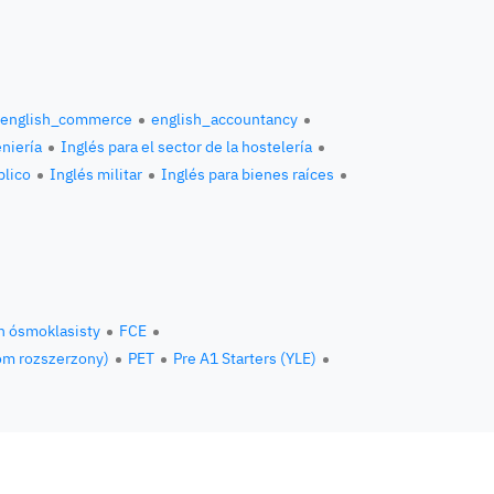
english_commerce
english_accountancy
eniería
Inglés para el sector de la hostelería
blico
Inglés militar
Inglés para bienes raíces
n ósmoklasisty
FCE
om rozszerzony)
PET
Pre A1 Starters (YLE)