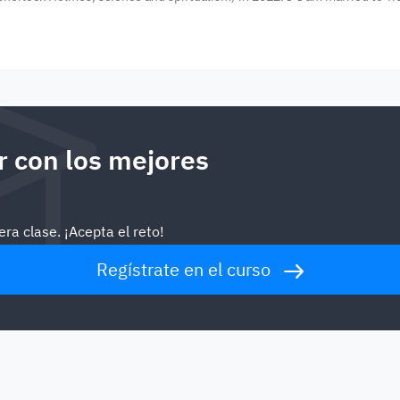
 con los mejores
ra clase. ¡Acepta el reto!
Regístrate en el curso