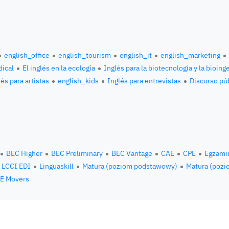
english_office
english_tourism
english_it
english_marketing
ical
El inglés en la ecología
Inglés para la biotecnología y la bioing
és para artistas
english_kids
Inglés para entrevistas
Discurso pú
BEC Higher
BEC Preliminary
BEC Vantage
CAE
CPE
Egzami
LCCI EDI
Linguaskill
Matura (poziom podstawowy)
Matura (pozi
E Movers