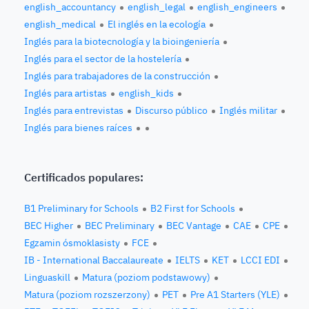
english_accountancy
english_legal
english_engineers
english_medical
El inglés en la ecología
Inglés para la biotecnología y la bioingeniería
Inglés para el sector de la hostelería
Inglés para trabajadores de la construcción
Inglés para artistas
english_kids
Inglés para entrevistas
Discurso público
Inglés militar
Inglés para bienes raíces
Certificados populares:
B1 Preliminary for Schools
B2 First for Schools
BEC Higher
BEC Preliminary
BEC Vantage
CAE
CPE
Egzamin ósmoklasisty
FCE
IB - International Baccalaureate
IELTS
KET
LCCI EDI
Linguaskill
Matura (poziom podstawowy)
Matura (poziom rozszerzony)
PET
Pre A1 Starters (YLE)