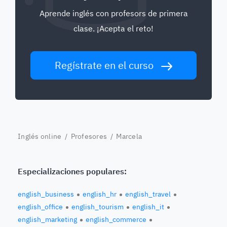
Aprende inglés con profesors de primera
clase. ¡Acepta el reto!
Regístrate en el curso
Inglés online
/
Profesores
/ Marcela
Especializaciones populares:
english_business
english_hr
english_travel
english_office
english_tourism
english_it
english_marketing
english_commerce