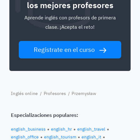
los mejores profesores
Aprende inglés con profesors de primera
clase. ¡Acepta el reto!
Regístrate en el curso
Inglés online
/
Profesores
/ Przemysław
Especializaciones populares:
english_business
english_hr
english_travel
english_office
english_tourism
english_it