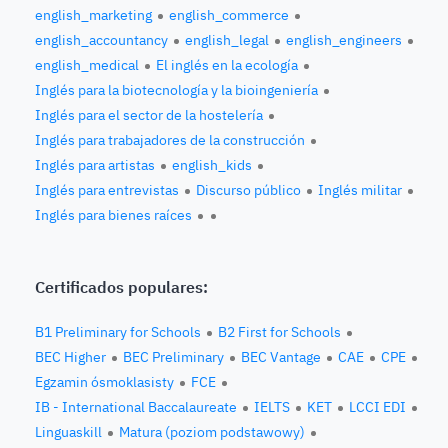
english_marketing
english_commerce
english_accountancy
english_legal
english_engineers
english_medical
El inglés en la ecología
Inglés para la biotecnología y la bioingeniería
Inglés para el sector de la hostelería
Inglés para trabajadores de la construcción
Inglés para artistas
english_kids
Inglés para entrevistas
Discurso público
Inglés militar
Inglés para bienes raíces
Certificados populares:
B1 Preliminary for Schools
B2 First for Schools
BEC Higher
BEC Preliminary
BEC Vantage
CAE
CPE
Egzamin ósmoklasisty
FCE
IB - International Baccalaureate
IELTS
KET
LCCI EDI
Linguaskill
Matura (poziom podstawowy)