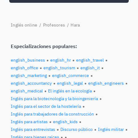
Inglés online
/
Profesores
/ Hara
Especializaciones populares:
english_business
english_hr
english_travel
english_office
english_tourism
english_it
english_marketing
english_commerce
english_accountancy
english_legal
english_engineers
english_medical
El inglés en la ecología
Inglés para la biotecnología y la bioingeniería
Inglés para el sector de la hostelería
Inglés para trabajadores de la construcción
Inglés para artistas
english_kids
Inglés para entrevistas
Discurso público
Inglés militar
Inglés para bienes raíces