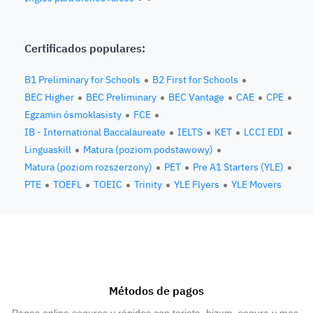
Certificados populares:
B1 Preliminary for Schools
B2 First for Schools
BEC Higher
BEC Preliminary
BEC Vantage
CAE
CPE
Egzamin ósmoklasisty
FCE
IB - International Baccalaureate
IELTS
KET
LCCI EDI
Linguaskill
Matura (poziom podstawowy)
Matura (poziom rozszerzony)
PET
Pre A1 Starters (YLE)
PTE
TOEFL
TOEIC
Trinity
YLE Flyers
YLE Movers
Métodos de pagos