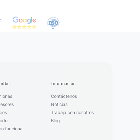
entbe
Información
niones
Contáctenos
fesores
Noticias
cios
Trabaja con nosotros
odo
Blog
o funciona