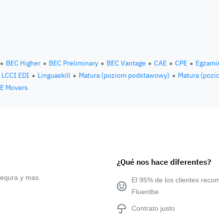
BEC Higher
BEC Preliminary
BEC Vantage
CAE
CPE
Egzami
LCCI EDI
Linguaskill
Matura (poziom podstawowy)
Matura (pozi
E Movers
¿Qué nos hace diferentes?
sequra y mas.
El 95% de los clientes reco
Fluentbe
Contrato justo