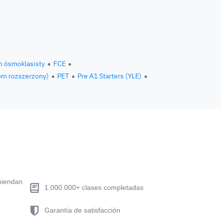
n ósmoklasisty
FCE
om rozszerzony)
PET
Pre A1 Starters (YLE)
miendan
1.000.000+ clases completadas
Garantía de satisfacción