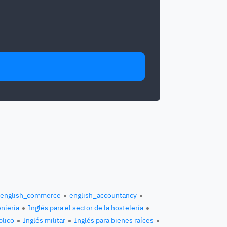
english_commerce
english_accountancy
eniería
Inglés para el sector de la hostelería
blico
Inglés militar
Inglés para bienes raíces