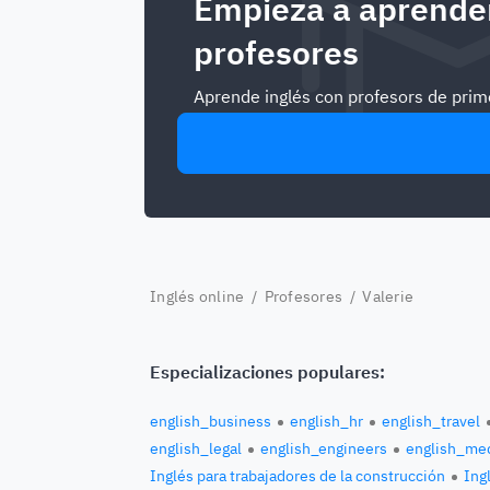
Empieza a aprender
profesores
Aprende inglés con profesors de prime
Inglés online
/
Profesores
/ Valerie
Especializaciones populares:
english_business
english_hr
english_travel
english_legal
english_engineers
english_med
Inglés para trabajadores de la construcción
Ingl