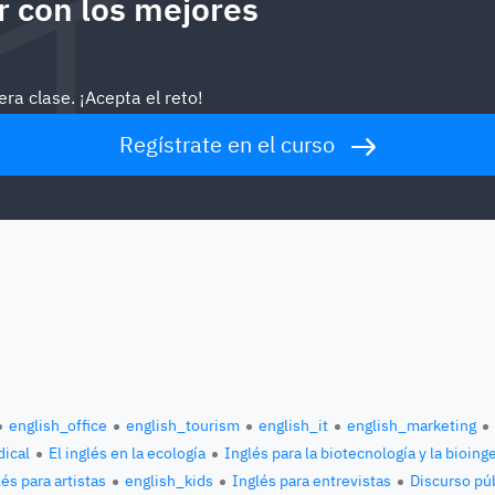
 con los mejores
ra clase. ¡Acepta el reto!
Regístrate en el curso
english_office
english_tourism
english_it
english_marketing
ical
El inglés en la ecología
Inglés para la biotecnología y la bioing
és para artistas
english_kids
Inglés para entrevistas
Discurso pú