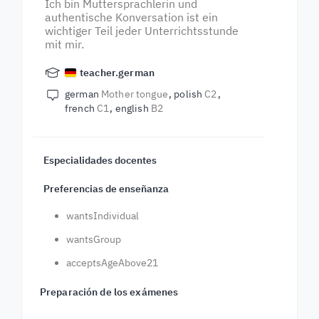
Ich bin Muttersprachlerin und
authentische Konversation ist ein
wichtiger Teil jeder Unterrichtsstunde
mit mir.
teacher.german
german
Mother tongue
polish
C2
french
C1
english
B2
Especialidades docentes
Preferencias de enseñanza
wantsIndividual
wantsGroup
acceptsAgeAbove21
Preparación de los exámenes