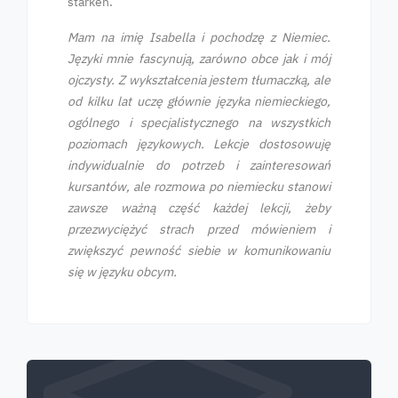
stärken.
Mam na imię Isabella i pochodzę z Niemiec.
Języki mnie fascynują, zarówno obce jak i mój
ojczysty. Z wykształcenia jestem tłumaczką, ale
od kilku lat uczę głównie języka niemieckiego,
ogólnego i specjalistycznego na wszystkich
poziomach językowych. Lekcje dostosowuję
indywidualnie do potrzeb i zainteresowań
kursantów, ale rozmowa po niemiecku stanowi
zawsze ważną część każdej lekcji, żeby
przezwyciężyć strach przed mówieniem i
zwiększyć pewność siebie w komunikowaniu
się w języku obcym.