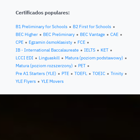
Certificados populares:
B1 Preliminary for Schools
B2 First for Schools
BEC Higher
BEC Preliminary
BEC Vantage
CAE
CPE
Egzamin ósmoklasisty
FCE
IB - International Baccalaureate
IELTS
KET
LCCI EDI
Linguaskill
Matura (poziom podstawowy)
Matura (poziom rozszerzony)
PET
Pre A1 Starters (YLE)
PTE
TOEFL
TOEIC
Trinity
YLE Flyers
YLE Movers