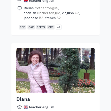
teacher.english
italian
Mother tongue
spanish
Mother tongue
english
C2
japanese
B2
french
A2
FCE
CAE
IELTS
CPE
+2
Diana
teacher.english