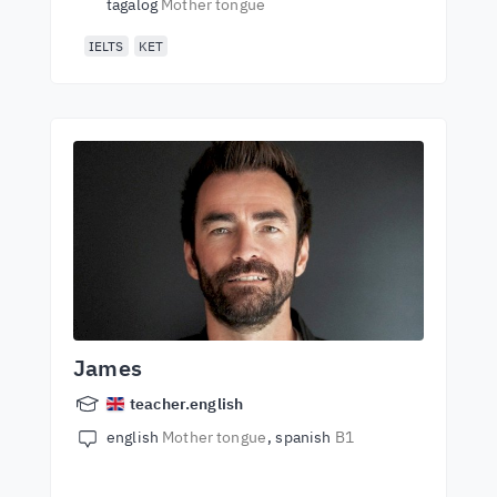
tagalog
Mother tongue
IELTS
KET
James
teacher.english
english
Mother tongue
spanish
B1