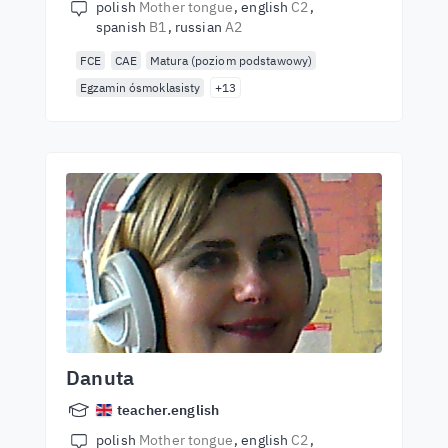
polish
Mother tongue
english
C2
spanish
B1
russian
A2
FCE
CAE
Matura (poziom podstawowy)
Egzamin ósmoklasisty
+13
Danuta
teacher.english
polish
Mother tongue
english
C2