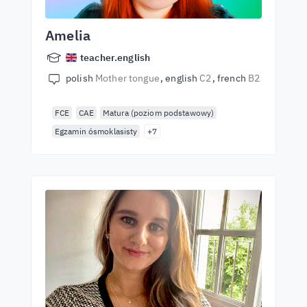
Amelia
teacher.english
polish
Mother tongue
english
C2
french
B2
FCE
CAE
Matura (poziom podstawowy)
Egzamin ósmoklasisty
+7