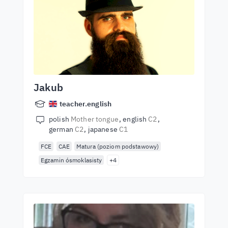
Jakub
teacher.english
polish
Mother tongue
english
C2
german
C2
japanese
C1
FCE
CAE
Matura (poziom podstawowy)
Egzamin ósmoklasisty
+4