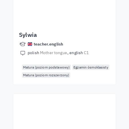
Sylwia
teacher.english
polish
Mother tongue
english
C1
Matura (poziom podstawowy)
Egzamin ósmoklasisty
Matura (poziom rozszerzony)
Začněte se učit s
nejlepšími učiteli