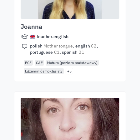
Joanna
teacher.english
polish
Mother tongue
english
C2
portuguese
C1
spanish
B1
FCE
CAE
Matura (poziom podstawowy)
Egzamin ósmoklasisty
+5