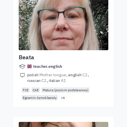
Beata
teacher.english
polish
Mother tongue
english
C2
russian
C2
italian
A1
FCE
CAE
Matura (poziom podstawowy)
Egzamin ósmoklasisty
+6