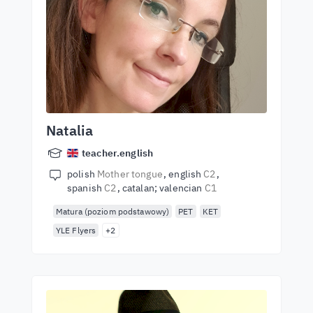
Natalia
teacher.english
polish
Mother tongue
english
C2
spanish
C2
catalan; valencian
C1
Matura (poziom podstawowy)
PET
KET
YLE Flyers
+2