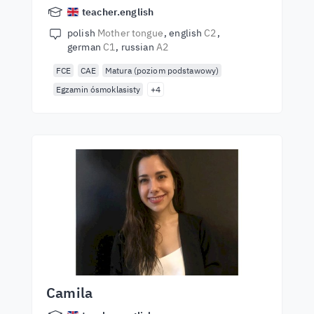
teacher.english
polish
Mother tongue
english
C2
german
C1
russian
A2
FCE
CAE
Matura (poziom podstawowy)
Egzamin ósmoklasisty
+4
Camila