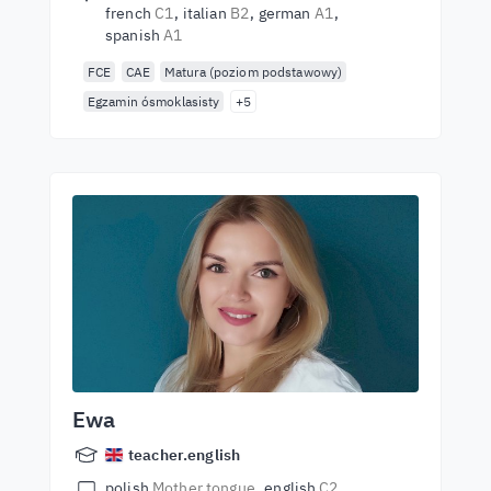
french
C1
italian
B2
german
A1
spanish
A1
FCE
CAE
Matura (poziom podstawowy)
Egzamin ósmoklasisty
+5
Ewa
teacher.english
polish
Mother tongue
english
C2