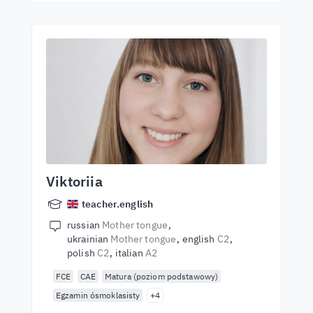
Viktoriia
teacher.english
russian
Mother tongue
ukrainian
Mother tongue
english
C2
polish
C2
italian
A2
FCE
CAE
Matura (poziom podstawowy)
Egzamin ósmoklasisty
+4