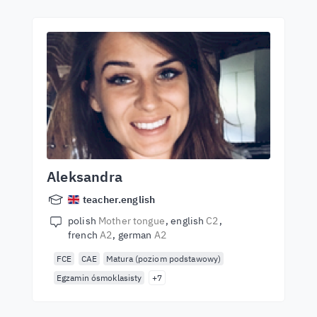
Aleksandra
teacher.english
polish
Mother tongue
english
C2
french
A2
german
A2
FCE
CAE
Matura (poziom podstawowy)
Egzamin ósmoklasisty
+7