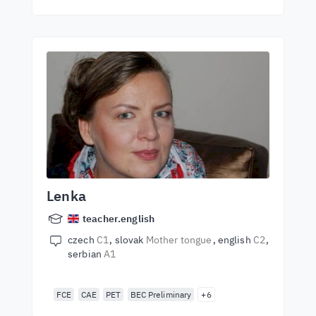
Lenka
teacher.english
czech
C1
slovak
Mother tongue
english
C2
serbian
A1
FCE
CAE
PET
BEC Preliminary
+6