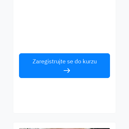
Začněte se učit s
nejlepšími učiteli
Učte se anglicky od světových učitelů.
Přijměte výzvu!
Zaregistrujte se do kurzu