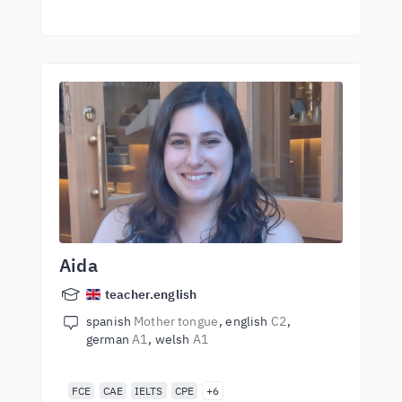
Aida
teacher.english
spanish
Mother tongue
english
C2
german
A1
welsh
A1
FCE
CAE
IELTS
CPE
+6