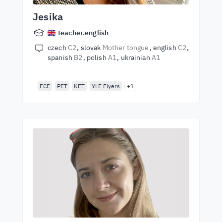
Jesika
teacher.english
czech
C2
slovak
Mother tongue
english
C2
spanish
B2
polish
A1
ukrainian
A1
FCE
PET
KET
YLE Flyers
+1