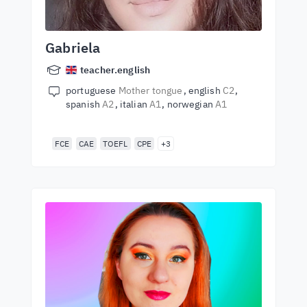
Gabriela
teacher.english
portuguese
Mother tongue
english
C2
spanish
A2
italian
A1
norwegian
A1
FCE
CAE
TOEFL
CPE
+3