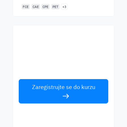
FCE
CAE
CPE
PET
+3
Začněte se učit s
nejlepšími učiteli
Učte se anglicky od světových učitelů.
Přijměte výzvu!
Zaregistrujte se do kurzu