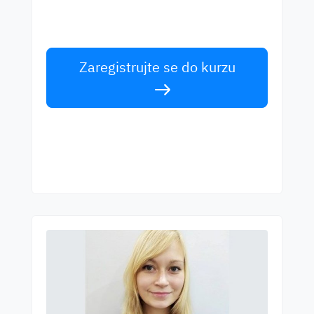
Učte se anglicky od světových učitelů.
Přijměte výzvu!
Zaregistrujte se do kurzu