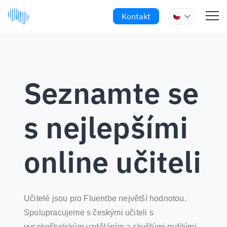
Kontakt
Seznamte se
s nejlepšími
online učiteli
Učitelé jsou pro Fluentbe největší hodnotou.
Spolupracujeme s českými učiteli s
vysokoškolským vzděláním a skvělými rodilými