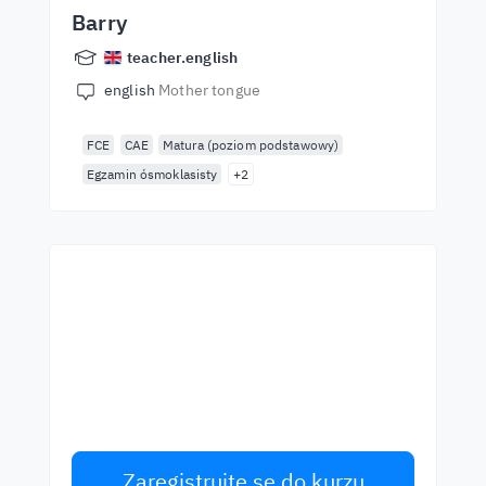
Barry
teacher.english
english
Mother tongue
FCE
CAE
Matura (poziom podstawowy)
Egzamin ósmoklasisty
+2
Začněte se učit s
nejlepšími učiteli
Učte se anglicky od světových učitelů.
Přijměte výzvu!
Zaregistrujte se do kurzu