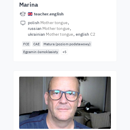
Marina
teacher.english
polish
Mother tongue
russian
Mother tongue
ukrainian
Mother tongue
english
C2
FCE
CAE
Matura (poziom podstawowy)
Egzamin ósmoklasisty
+5