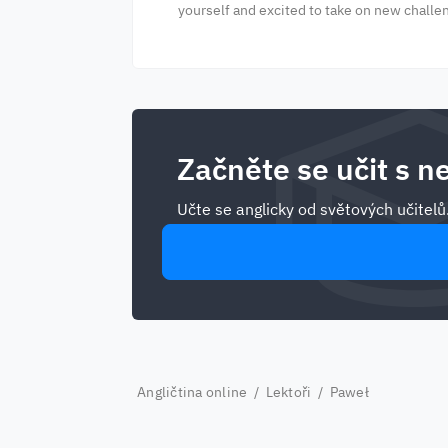
yourself and excited to take on new challen
Začněte se učit s ne
Učte se anglicky od světových učitelů
Angličtina online
/
Lektoři
/ Paweł