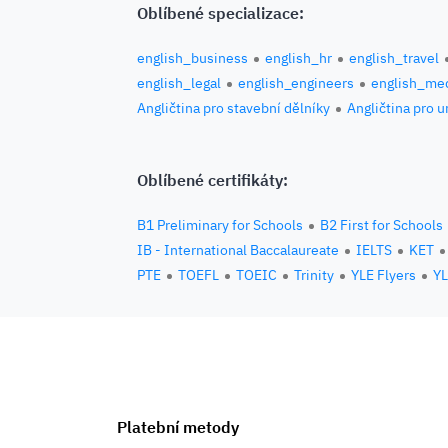
Oblíbené specializace:
english_business
english_hr
english_travel
english_legal
english_engineers
english_med
Angličtina pro stavební dělníky
Angličtina pro 
Oblíbené certifikáty:
B1 Preliminary for Schools
B2 First for Schools
IB - International Baccalaureate
IELTS
KET
PTE
TOEFL
TOEIC
Trinity
YLE Flyers
YL
Platební metody