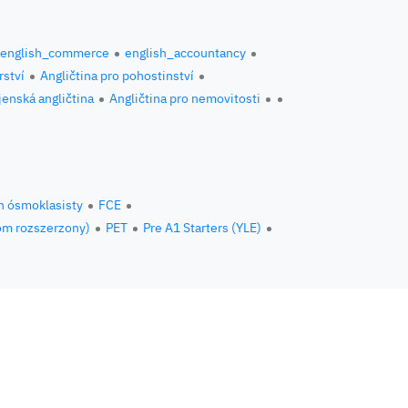
english_commerce
english_accountancy
rství
Angličtina pro pohostinství
jenská angličtina
Angličtina pro nemovitosti
n ósmoklasisty
FCE
om rozszerzony)
PET
Pre A1 Starters (YLE)