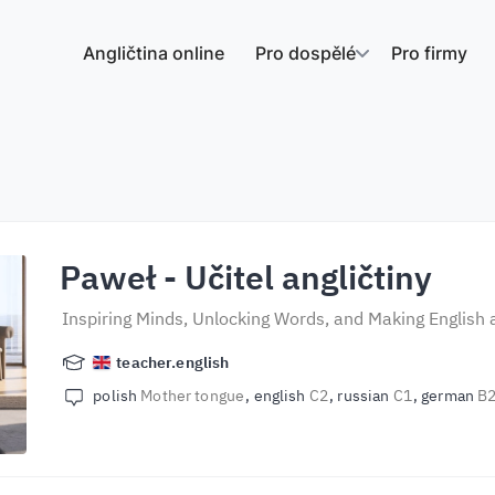
Angličtina online
Pro dospělé
Pro firmy
Paweł
- Učitel angličtiny
Inspiring Minds, Unlocking Words, and Making English
teacher.english
polish
Mother tongue
english
C2
russian
C1
german
B