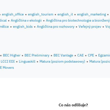
english_office
english_tourism
english_it
english_marketing
ical
Angličtina v ekologii
Angličtina pro biotechnologie a bioinžený
umělce
english_kids
Angličtina pro rozhovory
Veřejný projev
Vo
BEC Higher
BEC Preliminary
BEC Vantage
CAE
CPE
Egzami
LCCI EDI
Linguaskill
Matura (poziom podstawowy)
Matura (pozi
E Movers
Co nás odlišuje?