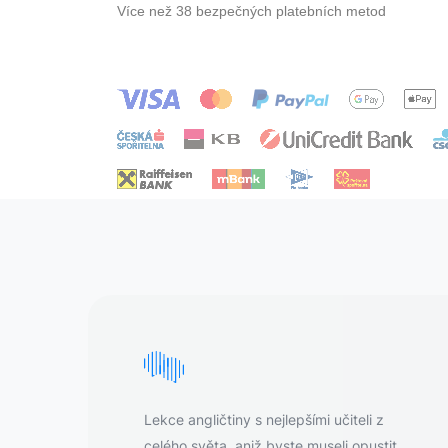
Více než 38 bezpečných platebních metod
Lekce angličtiny s nejlepšími učiteli z
celého světa, aniž byste museli opustit