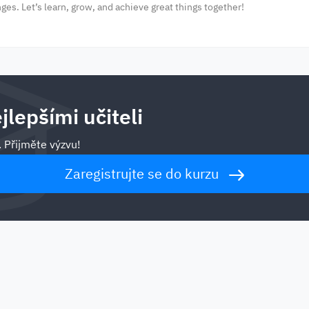
ges. Let’s learn, grow, and achieve great things together!
jlepšími učiteli
. Přijměte výzvu!
Zaregistrujte se do kurzu