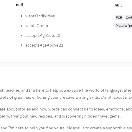
null
null
wantsIndividual
FCE
CA
wantsGroup
Matura (p
acceptsAge15to20
acceptsAgeAbove21
ish teacher, and I’m here to help you explore the world of language, li
crets of grammar, or honing your creative writing skills, I’m all about m
nate about stories and how words can connect us to ideas, emotions, and
poetry, trying out new recipes, and discovering hidden travel gems.
 and I’m here to help you find yours. My goal is to create a supportive 