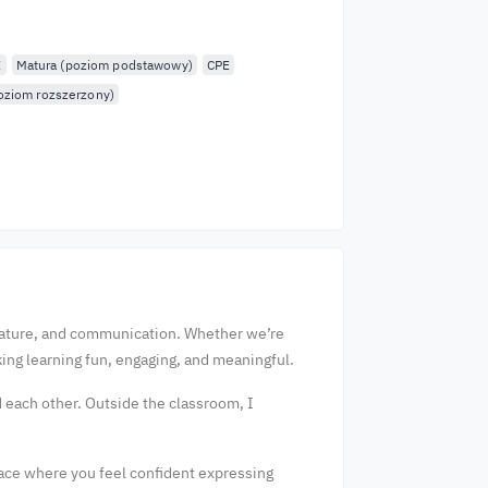
E
Matura (poziom podstawowy)
CPE
oziom rozszerzony)
terature, and communication. Whether we’re
aking learning fun, engaging, and meaningful.
 each other. Outside the classroom, I
space where you feel confident expressing