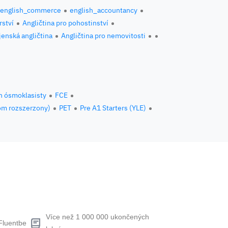
english_commerce
english_accountancy
rství
Angličtina pro pohostinství
jenská angličtina
Angličtina pro nemovitosti
n ósmoklasisty
FCE
om rozszerzony)
PET
Pre A1 Starters (YLE)
Více než 1 000 000 ukončených
Fluentbe