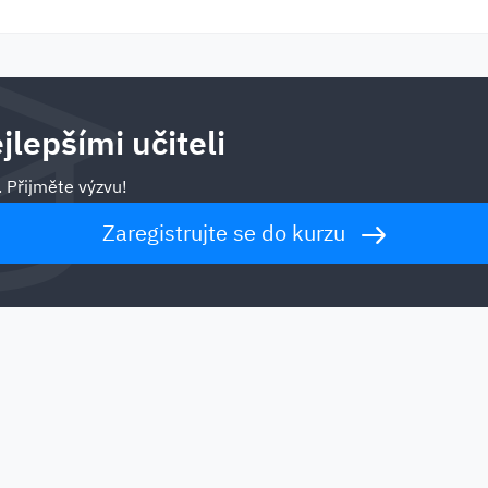
jlepšími učiteli
. Přijměte výzvu!
Zaregistrujte se do kurzu