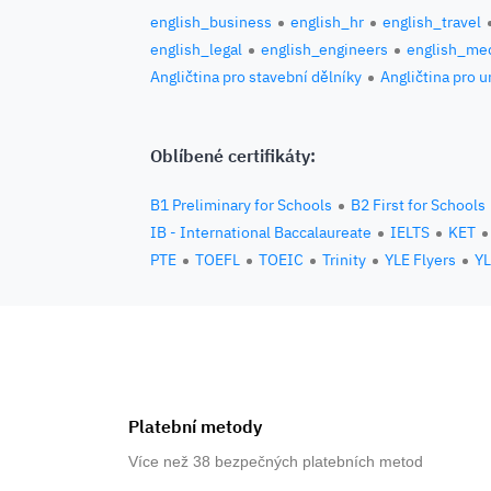
english_business
english_hr
english_travel
english_legal
english_engineers
english_med
Angličtina pro stavební dělníky
Angličtina pro 
Oblíbené certifikáty:
B1 Preliminary for Schools
B2 First for Schools
IB - International Baccalaureate
IELTS
KET
PTE
TOEFL
TOEIC
Trinity
YLE Flyers
YL
Platební metody
Více než 38 bezpečných platebních metod