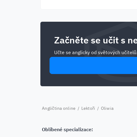
Začněte se učit s ne
Učte se anglicky od světových učitelů
Angličtina online
/
Lektoři
/ Oliwia
Oblíbené specializace: