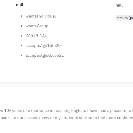
null
null
wantsIndividual
Matura (
wantsGroup
Děti (9-14)
acceptsAge15to20
acceptsAgeAbove21
 have 10+ years of experience in teaching English. I have had a pleasure t
Thanks to our classes many of my students started to feel more confident