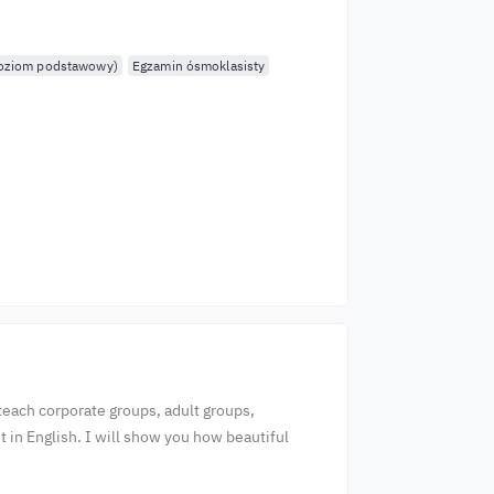
poziom podstawowy)
Egzamin ósmoklasisty
o teach corporate groups, adult groups,
 in English. I will show you how beautiful