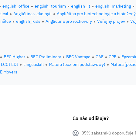
english_office
english_tourism
english_it
english_marketing
ical
Angličtina v ekologii
Angličtina pro biotechnologie a bioinžený
umělce
english_kids
Angličtina pro rozhovory
Veřejný projev
Vo
BEC Higher
BEC Preliminary
BEC Vantage
CAE
CPE
Egzami
LCCI EDI
Linguaskill
Matura (poziom podstawowy)
Matura (pozi
E Movers
Co nás odlišuje?
95% zákazníků doporučuje 