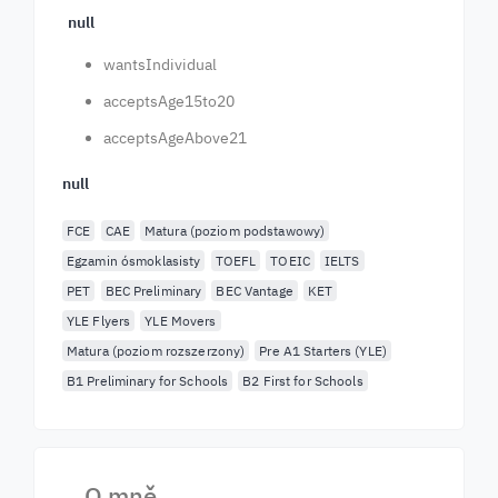
null
wantsIndividual
acceptsAge15to20
acceptsAgeAbove21
null
FCE
CAE
Matura (poziom podstawowy)
Egzamin ósmoklasisty
TOEFL
TOEIC
IELTS
PET
BEC Preliminary
BEC Vantage
KET
YLE Flyers
YLE Movers
Matura (poziom rozszerzony)
Pre A1 Starters (YLE)
B1 Preliminary for Schools
B2 First for Schools
O mně