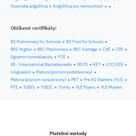
Vojenská angličtina
Angličtina pro nemovitosti
Oblíbené certifikáty:
B1 Preliminary for Schools
B2 First for Schools
BEC Higher
BEC Preliminary
BEC Vantage
CAE
CPE
Egzamin ósmoklasisty
FCE
IB - International Baccalaureate
IELTS
KET
LCCI EDI
Linguaskill
Matura (poziom podstawowy)
Matura (poziom rozszerzony)
PET
Pre A1 Starters (YLE)
PTE
TOEFL
TOEIC
Trinity
YLE Flyers
YLE Movers
Platební metody