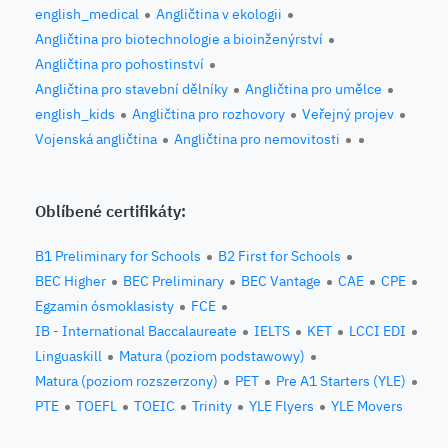
english_medical
Angličtina v ekologii
Angličtina pro biotechnologie a bioinženýrství
Angličtina pro pohostinství
Angličtina pro stavební dělníky
Angličtina pro umělce
english_kids
Angličtina pro rozhovory
Veřejný projev
Vojenská angličtina
Angličtina pro nemovitosti
Oblíbené certifikáty:
B1 Preliminary for Schools
B2 First for Schools
BEC Higher
BEC Preliminary
BEC Vantage
CAE
CPE
Egzamin ósmoklasisty
FCE
IB - International Baccalaureate
IELTS
KET
LCCI EDI
Linguaskill
Matura (poziom podstawowy)
Matura (poziom rozszerzony)
PET
Pre A1 Starters (YLE)
PTE
TOEFL
TOEIC
Trinity
YLE Flyers
YLE Movers