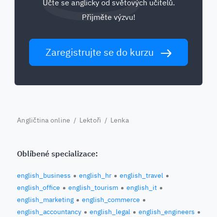
Učte se anglicky od světových učitelů.
Přijměte výzvu!
Zaregistrujte se do kurzu
Angličtina online
/
Lektoři
/ Lenka
Oblíbené specializace:
english_business
english_hr
english_travel
english_office
english_tourism
english_it
english_marketing
english_commerce
english_accountancy
english_legal
english_engineers