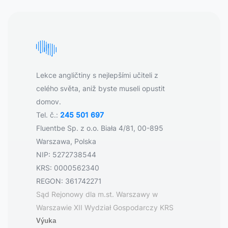
Lekce angličtiny s nejlepšími učiteli z
celého světa, aniž byste museli opustit
domov.
Tel. č.:
245 501 697
Fluentbe Sp. z o.o. Biała 4/81, 00-895
Warszawa, Polska
NIP: 5272738544
KRS: 0000562340
REGON: 361742271
Sąd Rejonowy dla m.st. Warszawy w
Warszawie XII Wydział Gospodarczy KRS
Výuka