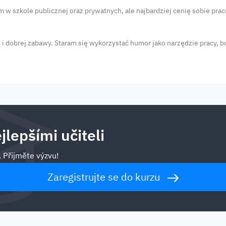
w szkole publicznej oraz prywatnych, ale najbardziej cenię sobie prac
i dobrej zabawy. Staram się wykorzystać humor jako narzędzie pracy, b
jlepšími učiteli
. Přijměte výzvu!
Zaregistrujte se do kurzu