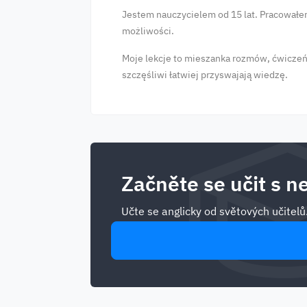
Jestem nauczycielem od 15 lat. Pracowałem 
możliwości.
Moje lekcje to mieszanka rozmów, ćwiczeń 
szczęśliwi łatwiej przyswajają wiedzę.
Začněte se učit s ne
Učte se anglicky od světových učitelů