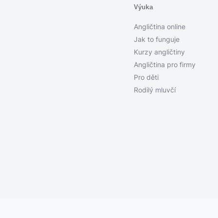
Výuka
Angličtina online
Jak to funguje
Kurzy angličtiny
Angličtina pro firmy
Pro děti
Rodilý mluvčí