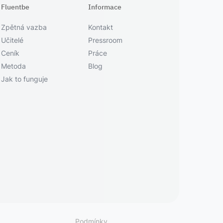
Fluentbe
Informace
Zpětná vazba
Kontakt
Učitelé
Pressroom
Ceník
Práce
Metoda
Blog
Jak to funguje
Podmínky