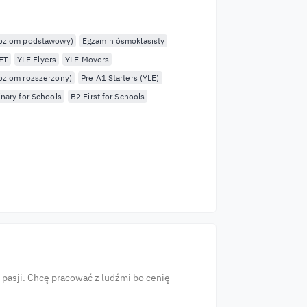
poziom podstawowy)
Egzamin ósmoklasisty
ET
YLE Flyers
YLE Movers
oziom rozszerzony)
Pre A1 Starters (YLE)
inary for Schools
B2 First for Schools
asji. Chcę pracować z ludźmi bo cenię