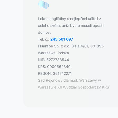
Lekce angličtiny s nejlepšími učiteli z
celého světa, aniž byste museli opustit
domov.
Tel. č.:
245 501 697
Fluentbe Sp. z o.o. Biała 4/81, 00-895
Warszawa, Polska
NIP: 5272738544
KRS: 0000562340
REGON: 361742271
Sąd Rejonowy dla m.st. Warszawy w
Warszawie XII Wydział Gospodarczy KRS