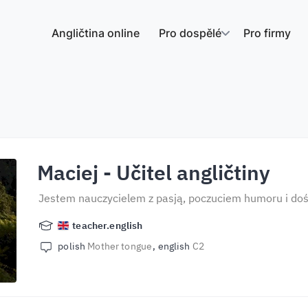
Angličtina online
Pro dospělé
Pro firmy
Maciej
- Učitel angličtiny
Jestem nauczycielem z pasją, poczuciem humoru i do
teacher.english
polish
Mother tongue
english
C2