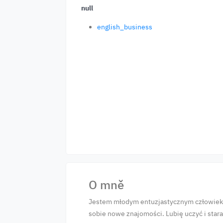
null
english_business
O mně
Jestem młodym entuzjastycznym człowieki
sobie nowe znajomości. Lubię uczyć i sta