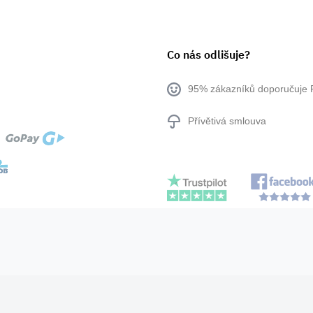
Co nás odlišuje?
95% zákazníků doporučuje 
Přívětivá smlouva