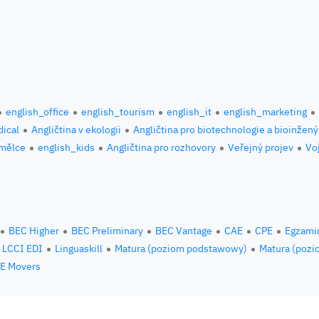
english_office
english_tourism
english_it
english_marketing
ical
Angličtina v ekologii
Angličtina pro biotechnologie a bioinžený
umělce
english_kids
Angličtina pro rozhovory
Veřejný projev
Vo
BEC Higher
BEC Preliminary
BEC Vantage
CAE
CPE
Egzami
LCCI EDI
Linguaskill
Matura (poziom podstawowy)
Matura (pozi
E Movers