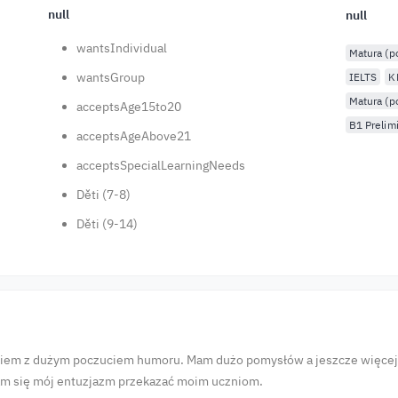
null
null
wantsIndividual
Matura (
wantsGroup
IELTS
K
Matura (p
acceptsAge15to20
B1 Prelim
acceptsAgeAbove21
acceptsSpecialLearningNeeds
Děti (7-8)
Děti (9-14)
em z dużym poczuciem humoru. Mam dużo pomysłów a jeszcze więcej p
ram się mój entuzjazm przekazać moim uczniom.