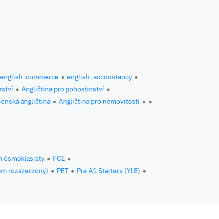
english_commerce
english_accountancy
rství
Angličtina pro pohostinství
jenská angličtina
Angličtina pro nemovitosti
n ósmoklasisty
FCE
om rozszerzony)
PET
Pre A1 Starters (YLE)