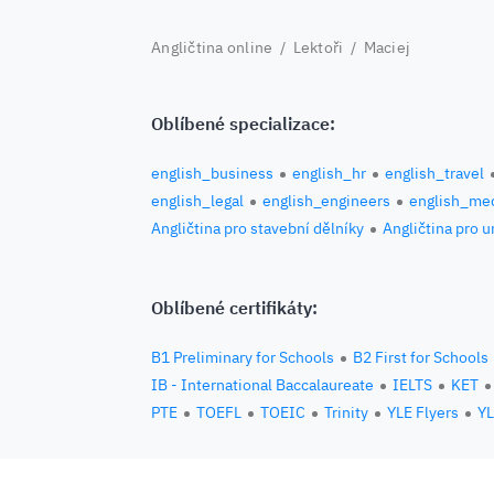
Angličtina online
/
Lektoři
/ Maciej
Oblíbené specializace:
english_business
english_hr
english_travel
english_legal
english_engineers
english_med
Angličtina pro stavební dělníky
Angličtina pro 
Oblíbené certifikáty:
B1 Preliminary for Schools
B2 First for Schools
IB - International Baccalaureate
IELTS
KET
PTE
TOEFL
TOEIC
Trinity
YLE Flyers
YL