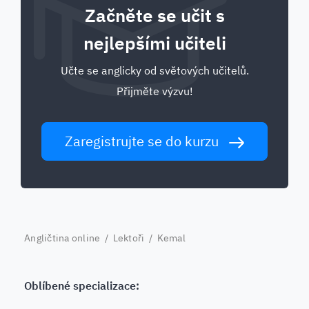
Začněte se učit s
nejlepšími učiteli
Učte se anglicky od světových učitelů.
Přijměte výzvu!
Zaregistrujte se do kurzu
Angličtina online
/
Lektoři
/ Kemal
Oblíbené specializace: