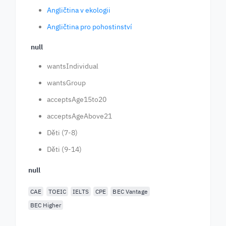
Angličtina v ekologii
Angličtina pro pohostinství
null
wantsIndividual
wantsGroup
acceptsAge15to20
acceptsAgeAbove21
Děti (7-8)
Děti (9-14)
null
CAE
TOEIC
IELTS
CPE
BEC Vantage
BEC Higher