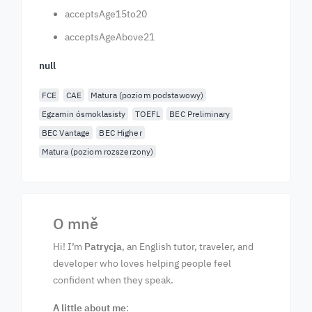
acceptsAge15to20
acceptsAgeAbove21
null
FCE
CAE
Matura (poziom podstawowy)
Egzamin ósmoklasisty
TOEFL
BEC Preliminary
BEC Vantage
BEC Higher
Matura (poziom rozszerzony)
O mně
Hi! I’m
Patrycja
, an English tutor, traveler, and
developer who loves helping people feel
confident when they speak.
A little about me
: