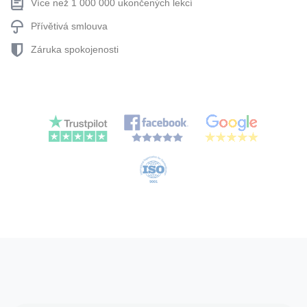
Více než 1 000 000 ukončených lekcí
Přívětivá smlouva
Záruka spokojenosti