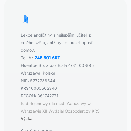
Lekce angličtiny s nejlepšími učiteli z
celého světa, aniž byste museli opustit
domov.
Tel. č.:
245 501 697
Fluentbe Sp. z o.o. Biała 4/81, 00-895
Warszawa, Polska
NIP: 5272738544
KRS: 0000562340
REGON: 361742271
Sąd Rejonowy dla m.st. Warszawy w
Warszawie XII Wydział Gospodarczy KRS
Výuka
Angličtina online