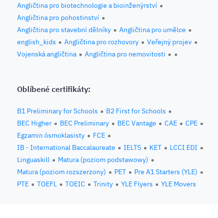
Angličtina pro biotechnologie a bioinženýrství
Angličtina pro pohostinství
Angličtina pro stavební dělníky
Angličtina pro umělce
english_kids
Angličtina pro rozhovory
Veřejný projev
Vojenská angličtina
Angličtina pro nemovitosti
Oblíbené certifikáty:
B1 Preliminary for Schools
B2 First for Schools
BEC Higher
BEC Preliminary
BEC Vantage
CAE
CPE
Egzamin ósmoklasisty
FCE
IB - International Baccalaureate
IELTS
KET
LCCI EDI
Linguaskill
Matura (poziom podstawowy)
Matura (poziom rozszerzony)
PET
Pre A1 Starters (YLE)
PTE
TOEFL
TOEIC
Trinity
YLE Flyers
YLE Movers