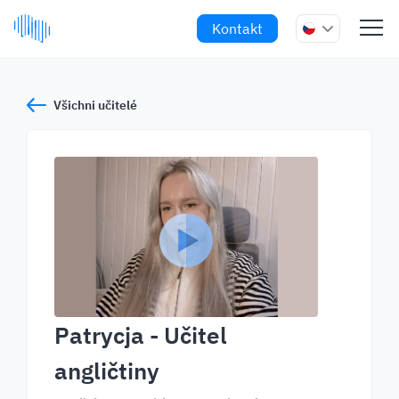
Kontakt
Všichni učitelé
Patrycja
- Učitel
angličtiny