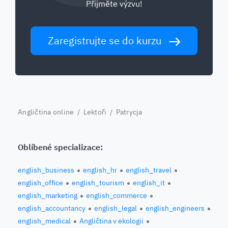
Přijměte výzvu!
Zaregistrujte se do kurzu
Angličtina online
/
Lektoři
/ Patrycja
Oblíbené specializace:
english_business
english_hr
english_travel
english_office
english_tourism
english_it
english_marketing
english_commerce
english_accountancy
english_legal
english_engineers
english_medical
Angličtina v ekologii