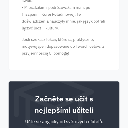
świata.
• Mieszkałam i podróżowałam m.in. po
Hiszpanii i Korei Południowej. Te
doświadczenia nauczyły mnie, jak język potrafi
łączyć ludzi i kultury.
Jeśli szukasz lekcji, które są praktyczne,
motywujące i dopasowane do Twoich celów, z
przyjemnością Ci pomogę!
Začněte se učit s
nejlepšími učiteli
Učte se anglicky od světových učitelů.