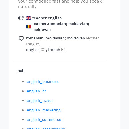
your confidence fast and help you speak
naturally.
teacher.english
teacher.romanian; moldavian;
moldovan
romanian; moldavian; moldovan
Mother
tongue
english
C2
french
B1
null
english_business
english_hr
english_travel
english_marketing
english_commerce