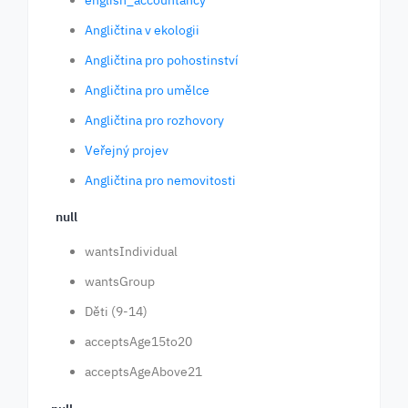
english_accountancy
Angličtina v ekologii
Angličtina pro pohostinství
Angličtina pro umělce
Angličtina pro rozhovory
Veřejný projev
Angličtina pro nemovitosti
null
wantsIndividual
wantsGroup
Děti (9-14)
acceptsAge15to20
acceptsAgeAbove21