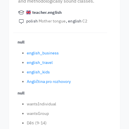
and methodologically sound classes.
teacher.english
polish
Mother tongue
english
C2
null
english_business
english_travel
english_kids
Angličtina pro rozhovory
null
wantsIndividual
wantsGroup
Děti (9-14)