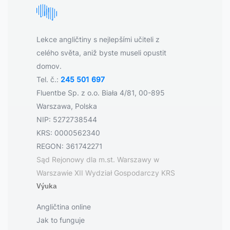
Lekce angličtiny s nejlepšími učiteli z
celého světa, aniž byste museli opustit
domov.
Tel. č.:
245 501 697
Fluentbe Sp. z o.o. Biała 4/81, 00-895
Warszawa, Polska
NIP: 5272738544
KRS: 0000562340
REGON: 361742271
Sąd Rejonowy dla m.st. Warszawy w
Warszawie XII Wydział Gospodarczy KRS
Výuka
Angličtina online
Jak to funguje