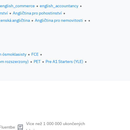
english_commerce
english_accountancy
rství
Angličtina pro pohostinství
jenská angličtina
Angličtina pro nemovitosti
n ósmoklasisty
FCE
om rozszerzony)
PET
Pre A1 Starters (YLE)
Více než 1 000 000 ukončených
Fluentbe