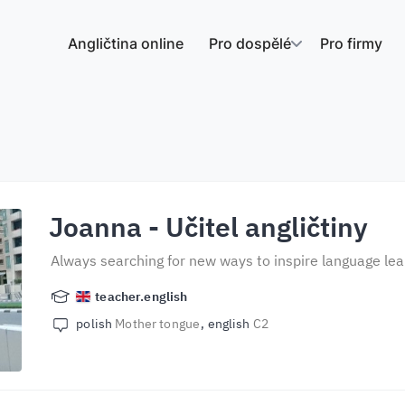
Angličtina online
Pro dospělé
Pro firmy
Joanna
- Učitel angličtiny
Always searching for new ways to inspire language lea
teacher.english
polish
Mother tongue
english
C2