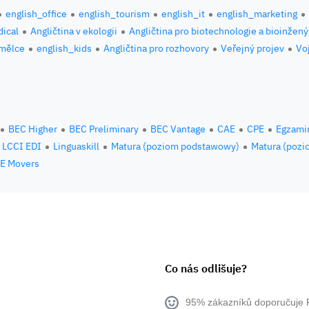
english_office
english_tourism
english_it
english_marketing
ical
Angličtina v ekologii
Angličtina pro biotechnologie a bioinžený
umělce
english_kids
Angličtina pro rozhovory
Veřejný projev
Vo
BEC Higher
BEC Preliminary
BEC Vantage
CAE
CPE
Egzami
LCCI EDI
Linguaskill
Matura (poziom podstawowy)
Matura (pozi
E Movers
Co nás odlišuje?
95% zákazníků doporučuje 