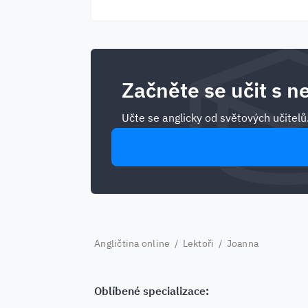
Začněte se učit s ne
Učte se anglicky od světových učitelů
Angličtina online
/
Lektoři
/ Joanna
Oblíbené specializace: