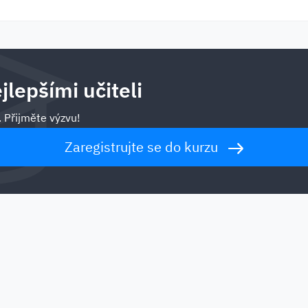
jlepšími učiteli
. Přijměte výzvu!
Zaregistrujte se do kurzu