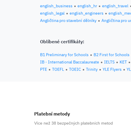
english_business
english_hr
english_travel
english_legal
english_engineers
english_med
Angličtina pro stavební dělníky
Angličtina pro 
Oblíbené certifikáty:
B1 Preliminary for Schools
B2 First for Schools
IB - International Baccalaureate
IELTS
KET
PTE
TOEFL
TOEIC
Trinity
YLE Flyers
YL
Platební metody
Více než 38 bezpečných platebních metod