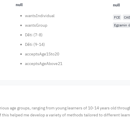
null
null
wantsIndividual
FCE
CA
wantsGroup
Egzamin ó
Děti (7-8)
Děti (9-14)
acceptsAge15to20
acceptsAgeAbove21
ious age groups, ranging from young learners of 10-14 years old through 
of this helped me develop a variety of methods tailored to different lea