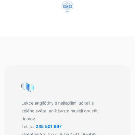
Lekce angličtiny s nejlepšími učiteli z
celého světa, aniž byste museli opustit
domov.
Tel. č.:
245 501 697
Fluentbe Sp. z o.o. Biała 4/81, 00-895