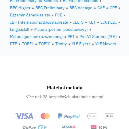
B1 Preliminary for Schools
B2 First for Schools
BEC Higher
BEC Preliminary
BEC Vantage
CAE
CPE
Egzamin ósmoklasisty
FCE
IB - International Baccalaureate
IELTS
KET
LCCI EDI
Linguaskill
Matura (poziom podstawowy)
Matura (poziom rozszerzony)
PET
Pre A1 Starters (YLE)
PTE
TOEFL
TOEIC
Trinity
YLE Flyers
YLE Movers
Platební metody
Více než 38 bezpečných platebních metod