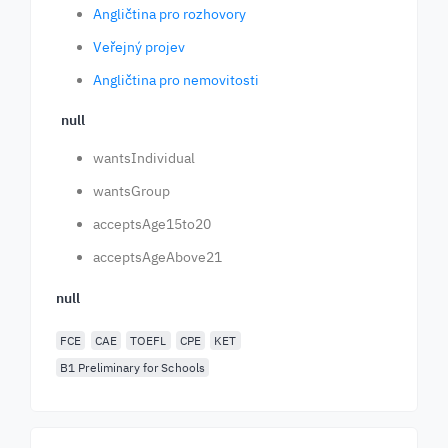
Angličtina pro rozhovory
Veřejný projev
Angličtina pro nemovitosti
null
wantsIndividual
wantsGroup
acceptsAge15to20
acceptsAgeAbove21
null
FCE
CAE
TOEFL
CPE
KET
B1 Preliminary for Schools