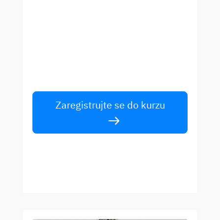
Začněte se učit s
nejlepšími učiteli
Učte se anglicky od světových učitelů.
Přijměte výzvu!
Zaregistrujte se do kurzu