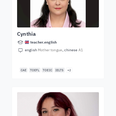
Cynthia
teacher.english
english
Mother tongue
chinese
A1
CAE
TOEFL
TOEIC
IELTS
+2