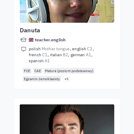
Danuta
teacher.english
polish
Mother tongue
english
C2
french
C1
italian
B2
german
A1
spanish
A1
FCE
CAE
Matura (poziom podstawowy)
Egzamin ósmoklasisty
+5