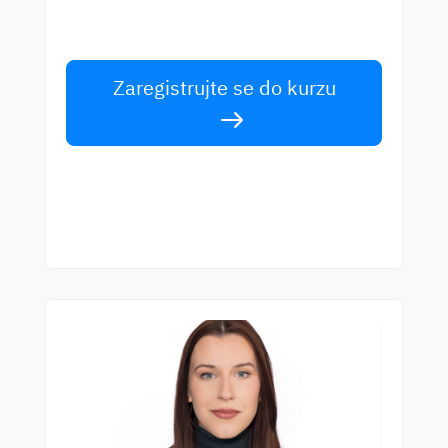
Učte se anglicky od světových učitelů.
Přijměte výzvu!
Zaregistrujte se do kurzu