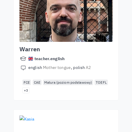
Warren
teacher.english
english
Mother tongue
polish
A2
FCE
CAE
Matura (poziom podstawowy)
TOEFL
+3