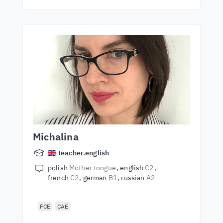
Michalina
teacher.english
polish
Mother tongue
english
C2
french
C2
german
B1
russian
A2
FCE
CAE