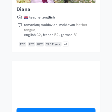
Diana
teacher.english
romanian; moldavian; moldovan
Mother
tongue
english
C2
french
B2
german
B1
FCE
PET
KET
YLE Flyers
+2
Začněte se učit s
nejlepšími učiteli
Učte se anglicky od světových učitelů.
Přijměte výzvu!