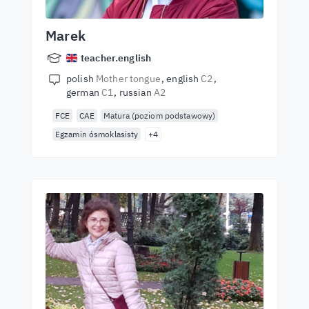
Marek
teacher.english
polish
Mother tongue
english
C2
german
C1
russian
A2
FCE
CAE
Matura (poziom podstawowy)
Egzamin ósmoklasisty
+4