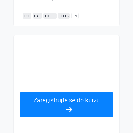
FCE
CAE
TOEFL
IELTS
+1
Začněte se učit s
nejlepšími učiteli
Učte se anglicky od světových učitelů.
Přijměte výzvu!
Zaregistrujte se do kurzu