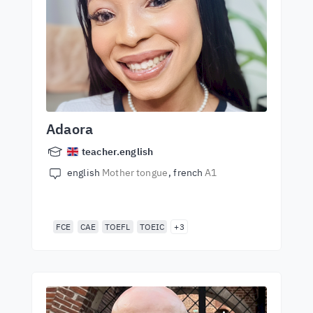
Adaora
teacher.english
english
Mother tongue
french
A1
FCE
CAE
TOEFL
TOEIC
+3