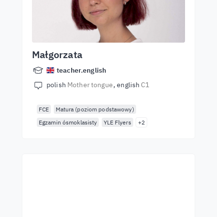
Małgorzata
teacher.english
polish
Mother tongue
english
C1
FCE
Matura (poziom podstawowy)
Egzamin ósmoklasisty
YLE Flyers
+2
Začněte se učit s
nejlepšími učiteli