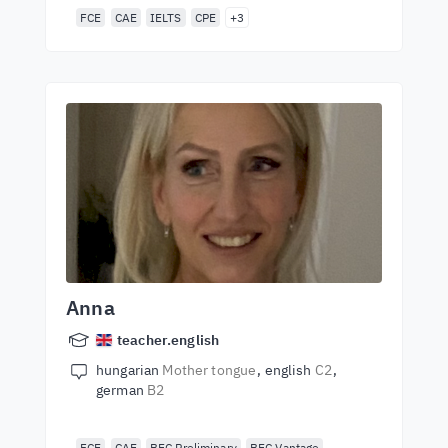
FCE
CAE
IELTS
CPE
+3
Anna
teacher.english
hungarian
Mother tongue
english
C2
german
B2
FCE
CAE
BEC Preliminary
BEC Vantage