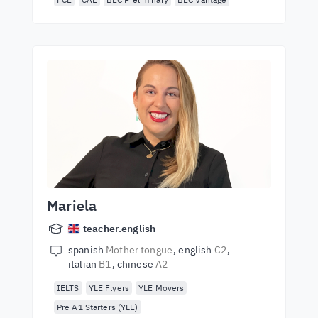
Mariela
teacher.english
spanish
Mother tongue
english
C2
italian
B1
chinese
A2
IELTS
YLE Flyers
YLE Movers
Pre A1 Starters (YLE)