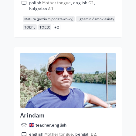
polish
Mother tongue
english
C2
bulgarian
A1
Matura (poziom podstawowy)
Egzamin ósmoklasisty
TOEFL
TOEIC
+2
Arindam
teacher.english
english
Mother tongue
bengali
B2