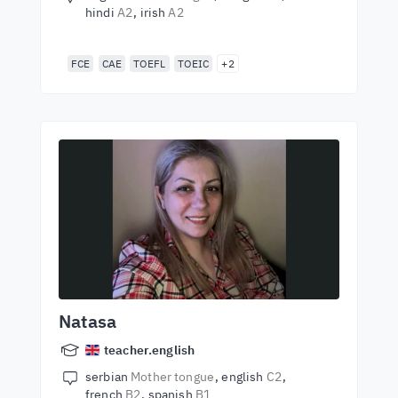
hindi
A2
irish
A2
FCE
CAE
TOEFL
TOEIC
+2
Natasa
teacher.english
serbian
Mother tongue
english
C2
french
B2
spanish
B1