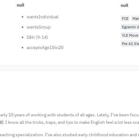
null
null
wantsIndividual
FCE
Mat
wantsGroup
Egzamin ó
YLE Move
Děti (9-14)
Pre A1 Sta
acceptsAge15to20
rly 10 years of working with students of all ages. Lately, I’ve been focu
8)
. I know all the tricks, traps, and tips to make English feel a lot less sc
 teaching specialization. I've also studied early childhood education and