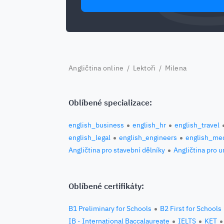
Angličtina online
/
Lektoři
/ Milena
Oblíbené specializace:
english_business
english_hr
english_travel
english_legal
english_engineers
english_med
Angličtina pro stavební dělníky
Angličtina pro 
Oblíbené certifikáty:
B1 Preliminary for Schools
B2 First for Schools
IB - International Baccalaureate
IELTS
KET