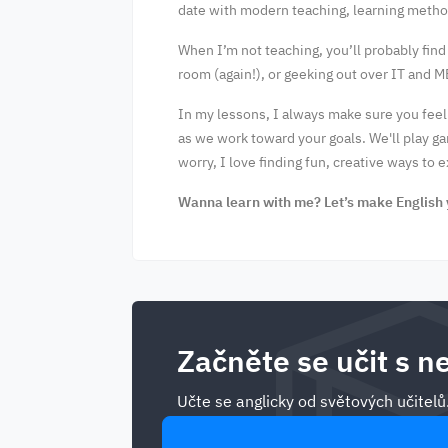
date with modern teaching, learning metho
When I’m not teaching, you’ll probably find
room (again!), or geeking out over IT and M
In my lessons, I always make sure you feel
as we work toward your goals. We'll play ga
worry, I love finding fun, creative ways to 
Wanna learn with me? Let’s make English 
Začněte se učit s ne
Učte se anglicky od světových učitelů