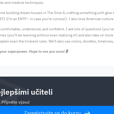
ds and creative techniques.
 me building dream houses in The Sims 4, crafting something with glue a
BTI (I'm an ENTP – in case you're curious!). I also love American culture
 comfortable, understood, and confident. I ask lots of questions (you’ve
mes (you’ll be learning without even realizing it!) and also take on mor
explain even the trickiest rules. We'll also use colors, doodles, timeline
your superpower. Hope to see you soon! ✌️
jlepšími učiteli
. Přijměte výzvu!
Zaregistrujte se do kurzu