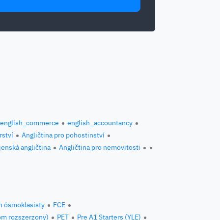
english_commerce
english_accountancy
rství
Angličtina pro pohostinství
jenská angličtina
Angličtina pro nemovitosti
n ósmoklasisty
FCE
om rozszerzony)
PET
Pre A1 Starters (YLE)