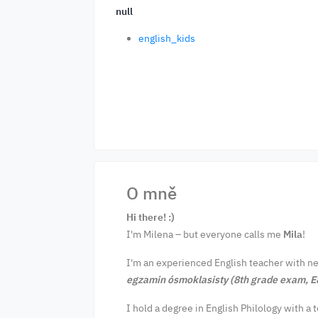
null
english_kids
O mně
Hi there! :)
I'm Milena – but everyone calls me
Mila
!
I'm an experienced English teacher with nea
egzamin ósmoklasisty (8th grade exam, E
I hold a degree in English Philology with a