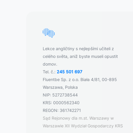
Lekce angličtiny s nejlepšími učiteli z
celého světa, aniž byste museli opustit
domov.
Tel. č.:
245 501 697
Fluentbe Sp. z o.o. Biała 4/81, 00-895
Warszawa, Polska
NIP: 5272738544
KRS: 0000562340
REGON: 361742271
Sąd Rejonowy dla m.st. Warszawy w
Warszawie XII Wydział Gospodarczy KRS