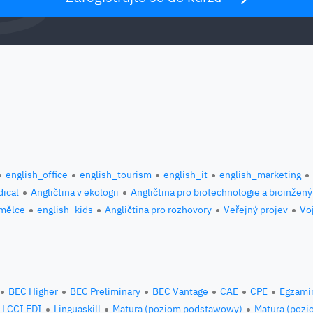
english_office
english_tourism
english_it
english_marketing
ical
Angličtina v ekologii
Angličtina pro biotechnologie a bioinžený
umělce
english_kids
Angličtina pro rozhovory
Veřejný projev
Vo
BEC Higher
BEC Preliminary
BEC Vantage
CAE
CPE
Egzami
LCCI EDI
Linguaskill
Matura (poziom podstawowy)
Matura (pozi