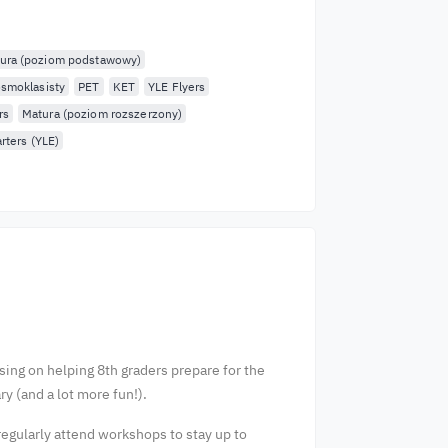
ura (poziom podstawowy)
smoklasisty
PET
KET
YLE Flyers
rs
Matura (poziom rozszerzony)
rters (YLE)
sing on helping 8th graders prepare for the
ary (and a lot more fun!).
 regularly attend workshops to stay up to