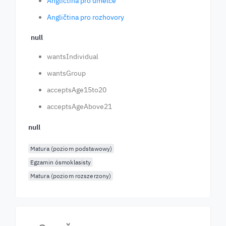
Angličtina pro umělce
Angličtina pro rozhovory
null
wantsIndividual
wantsGroup
acceptsAge15to20
acceptsAgeAbove21
null
Matura (poziom podstawowy)
Egzamin ósmoklasisty
Matura (poziom rozszerzony)