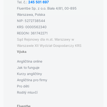
Tel. č.:
245 501 697
Fluentbe Sp. z o.o. Biała 4/81, 00-895
Warszawa, Polska
NIP: 5272738544
KRS: 0000562340
REGON: 361742271
Sąd Rejonowy dla m.st. Warszawy w
Warszawie XII Wydział Gospodarczy KRS
Výuka
Angličtina online
Jak to funguje
Kurzy angličtiny
Angličtina pro firmy
Pro děti
Rodilý mluvčí
Fluentbe