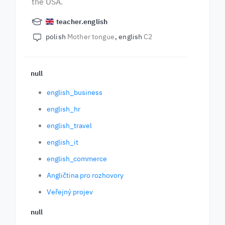
the USA.
teacher.english
polish
Mother tongue
english
C2
null
english_business
english_hr
english_travel
english_it
english_commerce
Angličtina pro rozhovory
Veřejný projev
null