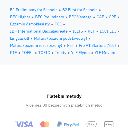
B1 Preliminary for Schools
B2 First for Schools
BEC Higher
BEC Preliminary
BEC Vantage
CAE
CPE
Egzamin ósmoklasisty
FCE
IB - International Baccalaureate
IELTS
KET
LCCI EDI
Linguaskill
Matura (poziom podstawowy)
Matura (poziom rozszerzony)
PET
Pre A1 Starters (YLE)
PTE
TOEFL
TOEIC
Trinity
YLE Flyers
YLE Movers
Platební metody
Více než 38 bezpečných platebních metod