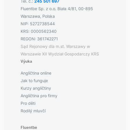
Tel. č.:
245 501 697
Fluentbe Sp. z o.o. Biała 4/81, 00-895
Warszawa, Polska
NIP: 5272738544
KRS: 0000562340
REGON: 361742271
Sąd Rejonowy dla m.st. Warszawy w
Warszawie XII Wydział Gospodarczy KRS
Výuka
Angličtina online
Jak to funguje
Kurzy angličtiny
Angličtina pro firmy
Pro děti
Rodilý mluvčí
Fluentbe