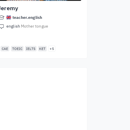
Jeremy
teacher.english
english
Mother tongue
CAE
TOEIC
IELTS
KET
+5
Zacznij naukę z
najlepszymi
lektorami
aucz się angielskiego od światowej
lasy lektorów. Podejmij wyzwanie!