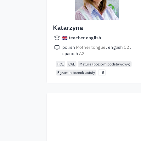
Katarzyna
teacher.english
polish
Mother tongue
english
C2
spanish
A2
FCE
CAE
Matura (poziom podstawowy)
Egzamin ósmoklasisty
+5
Zacznij naukę z
najlepszymi
lektorami