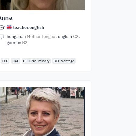
Anna
teacher.english
hungarian
Mother tongue
english
C2
german
B2
FCE
CAE
BEC Preliminary
BEC Vantage