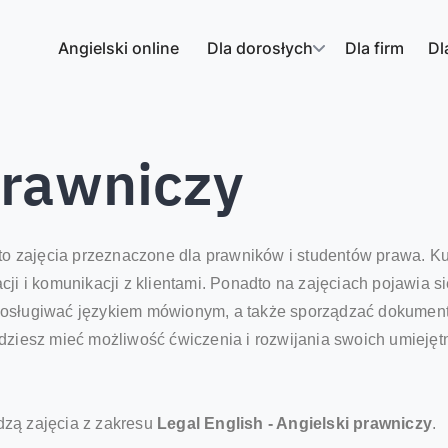
Angielski online
Dla dorosłych
Dla firm
Dl
prawniczy
y to zajęcia przeznaczone dla prawników i studentów prawa. K
cji i komunikacji z klientami. Ponadto na zajęciach pojawia 
posługiwać językiem mówionym, a także sporządzać dokumenty
ędziesz mieć możliwość ćwiczenia i rozwijania swoich umieję
dzą zajęcia z zakresu
Legal English - Angielski prawniczy
.