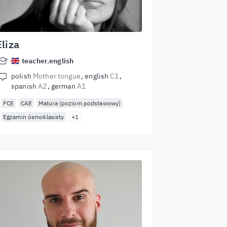
Eliza
teacher.english
polish
Mother tongue
english
C1
spanish
A2
german
A1
FCE
CAE
Matura (poziom podstawowy)
Egzamin ósmoklasisty
+1