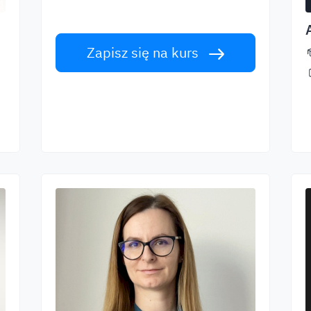
klasy lektorów. Podejmij wyzwanie!
Zapisz się na kurs