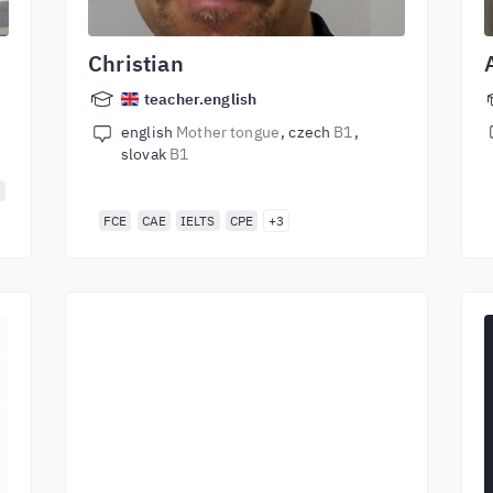
Christian
teacher.english
english
Mother tongue
czech
B1
slovak
B1
E
FCE
CAE
IELTS
CPE
+3
Zacznij naukę z
najlepszymi
lektorami
Naucz się angielskiego od światowej