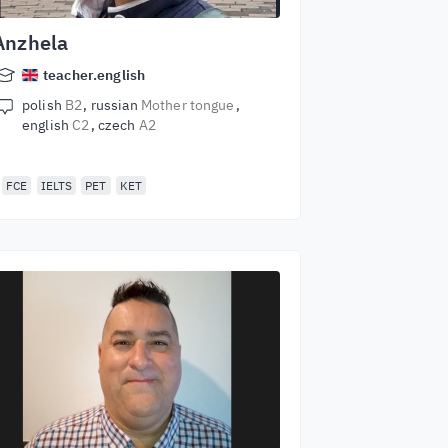
Anzhela
teacher.english
polish
B2
russian
Mother tongue
english
C2
czech
A2
FCE
IELTS
PET
KET