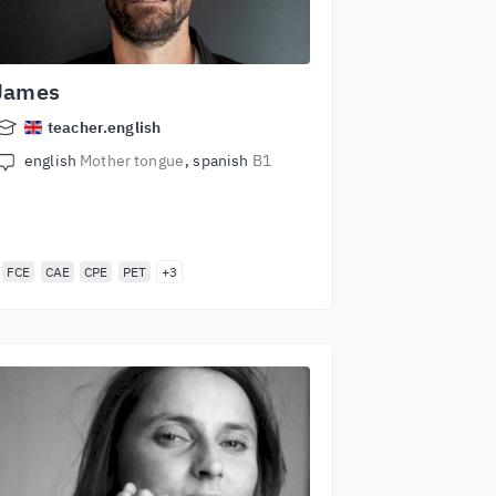
James
teacher.english
english
Mother tongue
spanish
B1
FCE
CAE
CPE
PET
+3