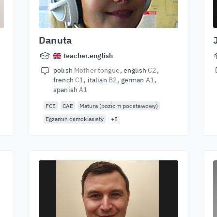
Danuta
teacher.english
polish
Mother tongue
english
C2
french
C1
italian
B2
german
A1
spanish
A1
FCE
CAE
Matura (poziom podstawowy)
Egzamin ósmoklasisty
+5