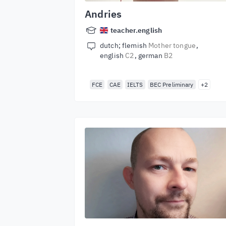
Andries
teacher.english
dutch; flemish
Mother tongue
english
C2
german
B2
FCE
CAE
IELTS
BEC Preliminary
+2