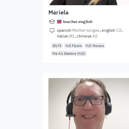
Mariela
teacher.english
spanish
Mother tongue
english
C2
italian
B1
chinese
A2
IELTS
YLE Flyers
YLE Movers
Pre A1 Starters (YLE)