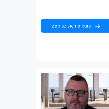
Naucz się angielskiego od światowej
klasy lektorów. Podejmij wyzwanie!
Zapisz się na kurs