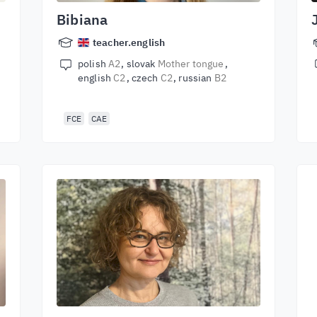
Bibiana
teacher.english
polish
A2
slovak
Mother tongue
english
C2
czech
C2
russian
B2
FCE
CAE
N
k