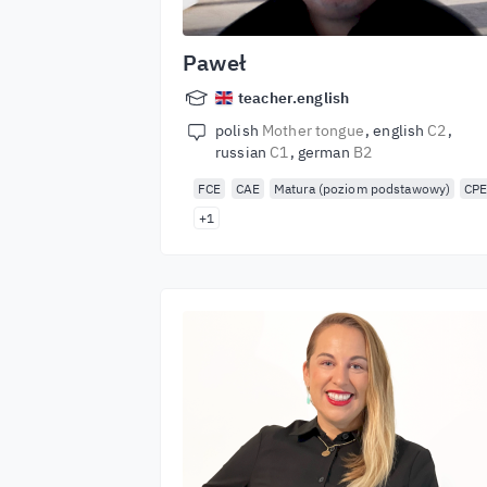
Paweł
teacher.english
polish
Mother tongue
english
C2
russian
C1
german
B2
FCE
CAE
Matura (poziom podstawowy)
CP
+1