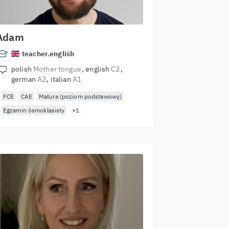
Adam
teacher.english
polish
Mother tongue
english
C2
german
A2
italian
A1
FCE
CAE
Matura (poziom podstawowy)
Egzamin ósmoklasisty
+1