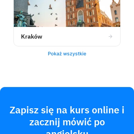
Kraków
Pokaż wszystkie
Zapisz się na kurs online i
zacznij mówić po
angielsku