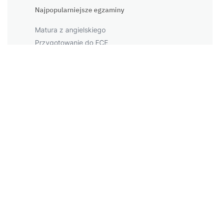
Najpopularniejsze egzaminy
Matura z angielskiego
Przygotowanie do FCE
Przygotowanie do CAE
Przygotowanie do PET
Przygotowanie do IELTS
Największe miasta
Warszawa
Kraków
Łódź
Wrocław
Więcej miast
Napopularniejsze tematy