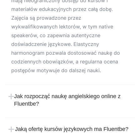
mają nieograniczony dostęp do kursów i
materiałów edukacyjnych przez całą dobę.
Zajęcia są prowadzone przez
wykwalifikowanych lektorów, w tym native
speakerów, co zapewnia autentyczne
doświadczenie językowe. Elastyczny
harmonogram pozwala dostosować naukę do
codziennych obowiązków, a regularna ocena
postępów motywuje do dalszej nauki.
Jak rozpocząć naukę angielskiego online z
Fluentbe?
Rozpoczęcie nauki w Fluentbe jest proste i
intuicyjne. Wystarczy zarejestrować się na
Jaką ofertę kursów językowych ma Fluentbe?
stronie internetowej szkoły językowej, podając