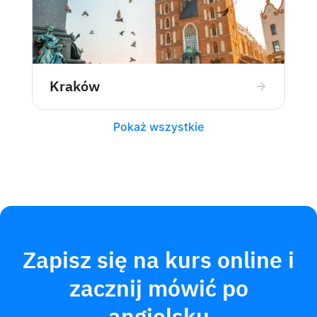
Kraków
Pokaż wszystkie
Zapisz się na kurs online i
zacznij mówić po
angielsku