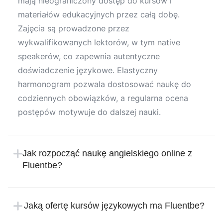
mają nieograniczony dostęp do kursów i
materiałów edukacyjnych przez całą dobę.
Zajęcia są prowadzone przez
wykwalifikowanych lektorów, w tym native
speakerów, co zapewnia autentyczne
doświadczenie językowe. Elastyczny
harmonogram pozwala dostosować naukę do
codziennych obowiązków, a regularna ocena
postępów motywuje do dalszej nauki.
Jak rozpocząć naukę angielskiego online z
Fluentbe?
Rozpoczęcie nauki w Fluentbe jest proste i
intuicyjne. Wystarczy zarejestrować się na
Jaką ofertę kursów językowych ma Fluentbe?
stronie internetowej szkoły językowej, podając