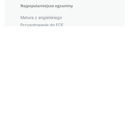
Najpopularniejsze egzaminy
Matura z angielskiego
Przygotowanie do FCE
Przygotowanie do CAE
Przygotowanie do PET
Przygotowanie do IELTS
Największe miasta
Warszawa
Kraków
Łódź
Wrocław
Więcej miast
Napopularniejsze tematy