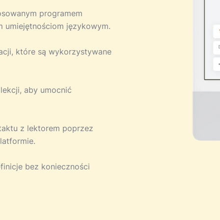
stosowanym programem
m umiejętnościom językowym.
acji, które są wykorzystywane
 lekcji, aby umocnić
ntaktu z lektorem poprzez
atformie.
finicje bez konieczności