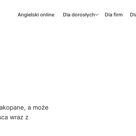
Angielski online
Dla dorosłych
Dla firm
Dl
Zakopane, a może
sca wraz z