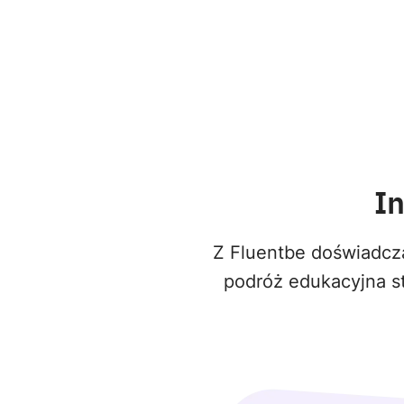
I
Z Fluentbe doświadcza
podróż edukacyjna st