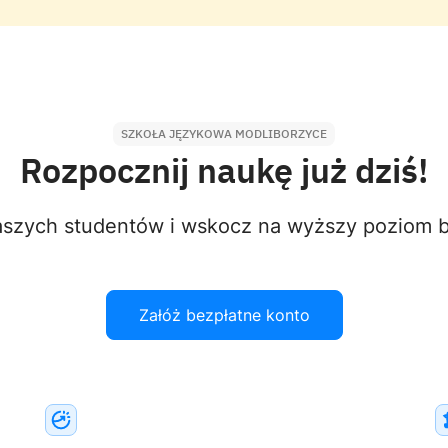
SZKOŁA JĘZYKOWA MODLIBORZYCE
Rozpocznij naukę już dziś!
aszych studentów i wskocz na wyższy poziom bi
Załóż bezpłatne konto