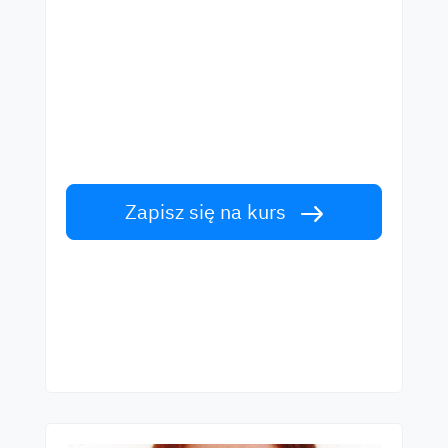
Zacznij naukę z
najlepszymi lektorami
Naucz się angielskiego od światowej klasy
lektorów. Podejmij wyzwanie!
Zapisz się na kurs