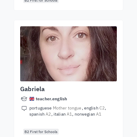
B2 First for Schools
Gabriela
teacher.english
portuguese
Mother tongue
english
C2
spanish
A2
italian
A1
norwegian
A1
B2 First for Schools