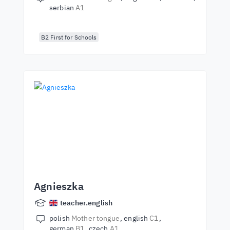
serbian
A1
B2 First for Schools
Agnieszka
teacher.english
polish
Mother tongue
english
C1
german
B1
czech
A1