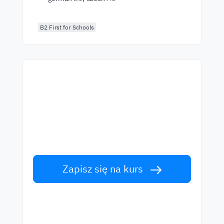
B2 First for Schools
Zacznij naukę z
najlepszymi lektorami
Naucz się angielskiego od światowej klasy
lektorów. Podejmij wyzwanie!
Zapisz się na kurs