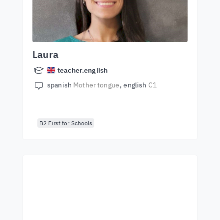
Laura
teacher.english
spanish
Mother tongue
english
C1
B2 First for Schools
Zacznij naukę z
najlepszymi lektorami
Naucz się angielskiego od światowej klasy