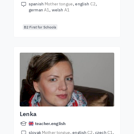
spanish
Mother tongue
english
C2
german
A1
welsh
A1
B2 First for Schools
Lenka
teacher.english
slovak
Mother tongue
english
C2
czech
C1