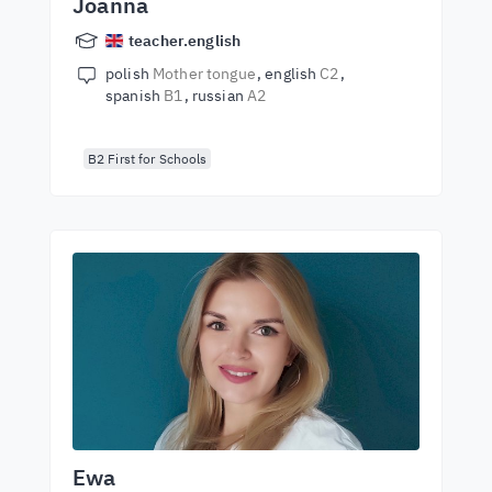
Joanna
teacher.english
polish
Mother tongue
english
C2
spanish
B1
russian
A2
B2 First for Schools
Ewa