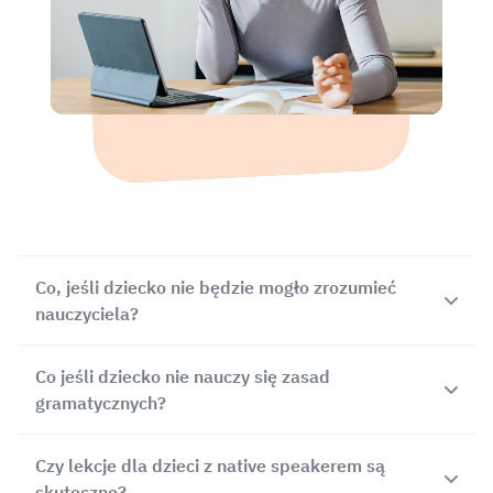
Co, jeśli dziecko nie będzie mogło zrozumieć
nauczyciela?
W zrozumieniu native speakera pomocne będą
Co jeśli dziecko nie nauczy się zasad
atrakcyjne materiały, jak i metoda TPR (total
gramatycznych?
physical response) - technika reagowania ciałem,
która polega na uczeniu nowych słów i zwrotów
Native speaker nie musi “tłumaczyć” gramatyki,
Czy lekcje dla dzieci z native speakerem są
poprzez ruch i zachęcanie dzieci do wykonywania
on uczy jej w kontekście. Dzięki temu, dzieci w
skuteczne?