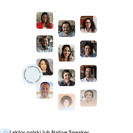
Liczba zajęć w roku:
60
Dowiedz się więcej
Dowiedz się więcej
Lektor polski lub Native Speaker