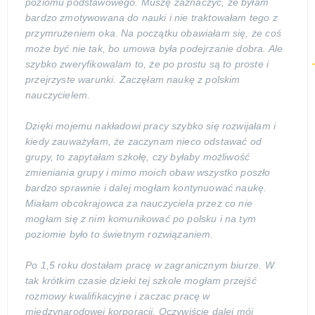
poziomu podstawowego. Muszę zaznaczyć, że byłam
bardzo zmotywowana do nauki i nie traktowałam tego z
przymrużeniem oka. Na początku obawiałam się, że coś
może być nie tak, bo umowa była podejrzanie dobra. Ale
szybko zweryfikowalam to, że po prostu są to proste i
przejrzyste warunki. Zaczęłam naukę z polskim
nauczycielem.
Dzięki mojemu nakładowi pracy szybko się rozwijałam i
kiedy zauważyłam, że zaczynam nieco odstawać od
grupy, to zapytałam szkołę, czy byłaby możliwość
zmieniania grupy i mimo moich obaw wszystko poszło
bardzo sprawnie i dalej mogłam kontynuować naukę.
Miałam obcokrajowca za nauczyciela przez co nie
mogłam się z nim komunikować po polsku i na tym
poziomie było to świetnym rozwiązaniem.
Po 1,5 roku dostałam pracę w zagranicznym biurze. W
tak krótkim czasie dzieki tej szkole mogłam przejść
rozmowy kwalifikacyjne i zaczac pracę w
międzynarodowej korporacji. Oczywiście dalej mój